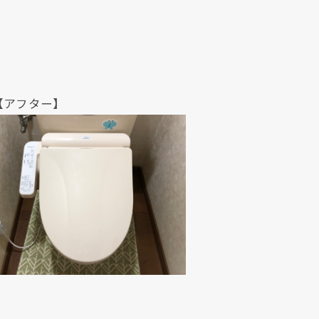
ター】
現在、新聞に入っている折込チラシです。
現在、新聞に入っている折込チラシです。