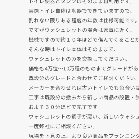
トイレ便器とタンクはそのまま再利用です。
実際トイレ自体は陶器でできていますので、
割れない限りある程度の年数は仕様可能です
ですがウォシュレットの場合は家電に近く、
機械ですので約１０年ほどで傷んでくること
そんな時はトイレ本体はそのままで、
ウォシュレットのみを交換してください。
価格も4万位～10万程のものまでグレードが
既設分のグレードと合わせてご検討ください
メーカーを合わせれば古いトイレでも色合い
工事は既設分の撤去から新しい商品の設置・
およそ３０分ほどで完了です。
ウォシュレットの調子が悪い、新しいウォシ
一度弊社にご相談ください。
現場を下見の上、より良い商品をプランニン