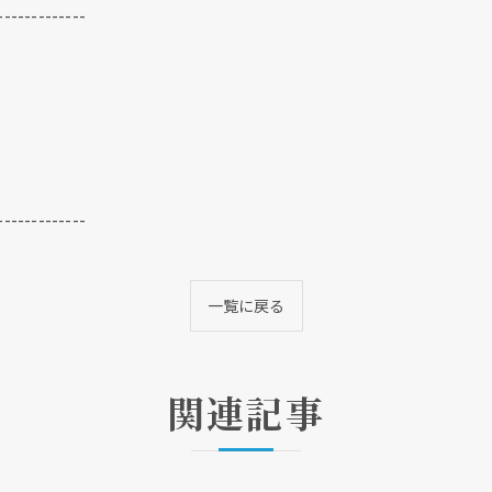
-------------
-------------
クリックでチラシのページにジャンプします
クリックでチラシのページにジャンプします
一覧に戻る
関連記事