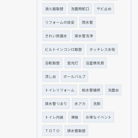
消火器取替
洗面用蛇口
サビ止め
リフォームの目安
雨水管
きれい除菌水
排水管洗浄
ビルトインコンロ取替
タッチレス水栓
浴乾取替
蛍光灯
浴室換気扇
流し台
ボールバルブ
トイレリフォーム
給水管補修
洗面台
排水管つまり
水アカ
洗剤
トイレ内装
凍結
お得なイベント
ＴＯＴＯ
排水管取替