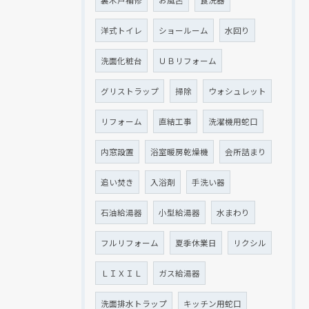
裏木戸補修
お風呂
食洗器
洋式トイレ
ショールーム
水回り
洗面化粧台
ＵＢリフォーム
グリストラップ
掃除
ウォシュレット
リフォーム
直結工事
洗濯機用蛇口
内窓設置
浴室暖房乾燥機
会所詰まり
追い焚き
入浴剤
手洗い器
石油給湯器
小型給湯器
水まわり
フルリフォーム
夏季休業日
リクシル
ＬＩＸＩＬ
ガス給湯器
洗面排水トラップ
キッチン用蛇口