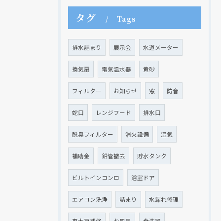
タグ
Tags
排水詰まり
展示会
水道メーター
換気扇
電気温水器
黄砂
フィルター
お知らせ
窓
防音
蛇口
レンジフード
排水口
脱臭フィルター
消火設備
湿気
補助金
鉛管撤去
貯水タンク
ビルトインコンロ
浴室ドア
エアコン洗浄
詰まり
水漏れ修理