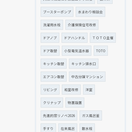
ブースターポンプ
水まわり相談会
洗濯用水栓
介護保険住宅改修
ドアノブ
ドアハンドル
ＴＯＴＯ主催
ドア取替
小型電気温水器
TOTO
キッチン取替
キッチン排水口
エアコン取替
中古分譲マンション
リビング
和室改修
洋室
クリナップ
物置設置
先進的窓リノベ2026
ガス風呂釜
手すり
在来風呂
散水栓