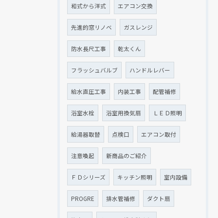
和式から洋式
エアコン交換
先進的窓リノベ
ガスレンジ
防水長尺工事
乾太くん
フラッシュバルブ
ハンドルレバー
給水直圧工事
内装工事
配管補修
浴室水栓
浴室用換気扇
ＬＥＤ照明
給湯器取替
点検口
エアコン取付
注意喚起
新商品のご紹介
ＦＤシリーズ
キッチン照明
室内設備
PROGRE
排水管補修
ダクト扇