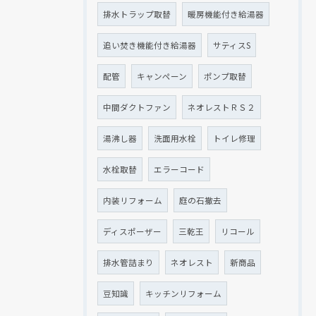
排水トラップ取替
暖房機能付き給湯器
追い焚き機能付き給湯器
サティスS
配管
キャンペーン
ポンプ取替
中間ダクトファン
ネオレストＲＳ２
湯沸し器
洗面用水栓
トイレ修理
水栓取替
エラーコード
内装リフォーム
庭の石撤去
ディスポーザー
三乾王
リコール
排水管詰まり
ネオレスト
新商品
豆知識
キッチンリフォーム