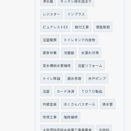
浄水器
キッチン排水詰まり
レジスター
インプラス
ピュアレストEX
取付工事
便座取替
浴室暖房
トイレタンク内金物
夏季休業
洗面器
水漏れ対策
受水槽給水管補修
浴室リフォーム
トイレ移設
漏水修理
井戸ポンプ
浴室
カード決済
ＴＯＴＯ製品
外壁塗装
ほくさんバスオール
排水管
改修工事
階段補修
大阪市指定給水装置工事事業者
会所枡