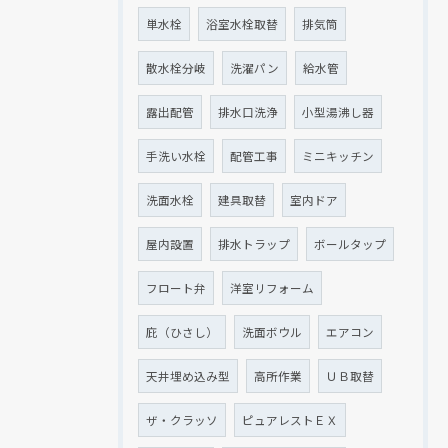
単水栓
浴室水栓取替
排気筒
散水栓分岐
洗濯パン
給水管
露出配管
排水口洗浄
小型湯沸し器
手洗い水栓
配管工事
ミニキッチン
洗面水栓
建具取替
室内ドア
屋内設置
排水トラップ
ボールタップ
フロート弁
洋室リフォーム
庇（ひさし）
洗面ボウル
エアコン
天井埋め込み型
高所作業
ＵＢ取替
ザ・クラッソ
ピュアレストＥＸ