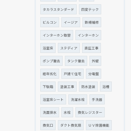
タカラスタンダード
四変テック
ビルコン
イージア
鉄柵補修
インターホン取替
インターホン
浴室床
ステディア
直圧工事
ポンプ撤去
タンク撤去
外壁
経年劣化
戸建て住宅
分電盤
下駄箱
塗装工事
防水塗装
浴槽
浴室床シート
洗濯水栓
手洗器
洗面排水
水栓
換気レジスター
換気口
ダクト換気扇
ＵＶ除菌機能