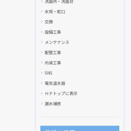
洗面所・洗面台
水栓・蛇口
交換
設備工事
メンテナンス
配管工事
内装工事
SNS
電気温水器
現在、新聞に入っている折込チラシです。
現在、新聞に入っている折込チラシです。
ＨＰトップに表示
漏水補修