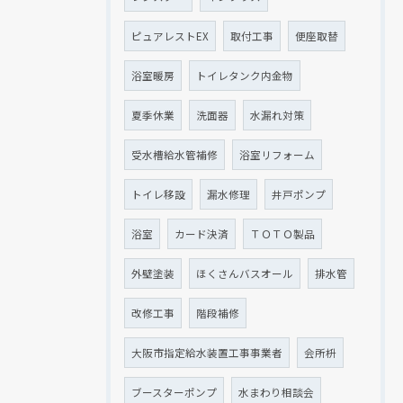
ピュアレストEX
取付工事
便座取替
浴室暖房
トイレタンク内金物
夏季休業
洗面器
水漏れ対策
受水槽給水管補修
浴室リフォーム
トイレ移設
漏水修理
井戸ポンプ
浴室
カード決済
ＴＯＴＯ製品
外壁塗装
ほくさんバスオール
排水管
改修工事
階段補修
大阪市指定給水装置工事事業者
会所枡
ブースターポンプ
水まわり相談会