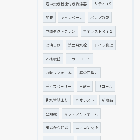
追い焚き機能付き給湯器
サティスS
配管
キャンペーン
ポンプ取替
中間ダクトファン
ネオレストＲＳ２
湯沸し器
洗面用水栓
トイレ修理
水栓取替
エラーコード
内装リフォーム
庭の石撤去
ディスポーザー
三乾王
リコール
排水管詰まり
ネオレスト
新商品
豆知識
キッチンリフォーム
和式から洋式
エアコン交換