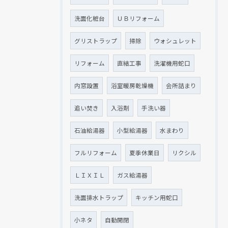
洗面化粧台
ＵＢリフォーム
グリストラップ
掃除
ウォシュレット
リフォーム
直結工事
洗濯機用蛇口
内窓設置
浴室暖房乾燥機
会所詰まり
追い焚き
入浴剤
手洗い器
石油給湯器
小型給湯器
水まわり
フルリフォーム
夏季休業日
リクシル
ＬＩＸＩＬ
ガス給湯器
洗面排水トラップ
キッチン用蛇口
小ネタ
自動開閉