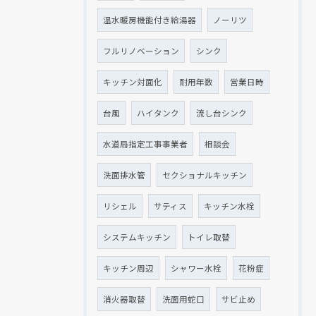
温水暖房機能付き給湯器
ノーリツ
フルリノベーション
シンク
キッチン対面化
耐用年数
営業日時
台風
ハイタンク
流し台シンク
水道局指定工事事業者
相談会
洗面排水管
セクショナルキッチン
リシェル
サティス
キッチン水栓
システムキッチン
トイレ取替
キッチン周辺
シャワー水栓
花粉症
消火器取替
洗面用蛇口
サビ止め