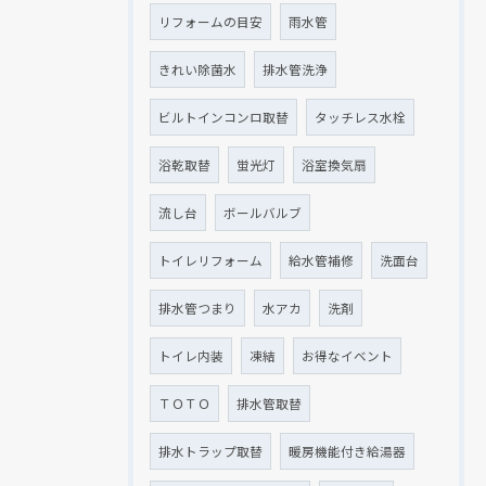
リフォームの目安
雨水管
きれい除菌水
排水管洗浄
ビルトインコンロ取替
タッチレス水栓
浴乾取替
蛍光灯
浴室換気扇
流し台
ボールバルブ
トイレリフォーム
給水管補修
洗面台
排水管つまり
水アカ
洗剤
トイレ内装
凍結
お得なイベント
ＴＯＴＯ
排水管取替
排水トラップ取替
暖房機能付き給湯器