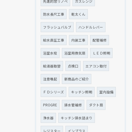
先進的窓リノベ
ガスレンジ
防水長尺工事
乾太くん
フラッシュバルブ
ハンドルレバー
給水直圧工事
内装工事
配管補修
浴室水栓
浴室用換気扇
ＬＥＤ照明
給湯器取替
点検口
エアコン取付
注意喚起
新商品のご紹介
ＦＤシリーズ
キッチン照明
室内設備
PROGRE
排水管補修
ダクト扇
浄水器
キッチン排水詰まり
レジスター
インプラス