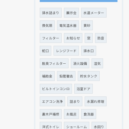
排水詰まり
展示会
水道メーター
換気扇
電気温水器
黄砂
クリックでチラシのページにジャンプします
クリックでチラシのページにジャンプします
フィルター
お知らせ
窓
防音
蛇口
レンジフード
排水口
脱臭フィルター
消火設備
湿気
補助金
鉛管撤去
貯水タンク
ビルトインコンロ
浴室ドア
エアコン洗浄
詰まり
水漏れ修理
裏木戸補修
お風呂
食洗器
洋式トイレ
ショールーム
水回り