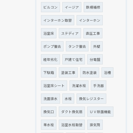
ビルコン
イージア
鉄柵補修
インターホン取替
インターホン
浴室床
ステディア
直圧工事
ポンプ撤去
タンク撤去
外壁
経年劣化
戸建て住宅
分電盤
下駄箱
塗装工事
防水塗装
浴槽
浴室床シート
洗濯水栓
手洗器
洗面排水
水栓
換気レジスター
換気口
ダクト換気扇
ＵＶ除菌機能
単水栓
浴室水栓取替
排気筒