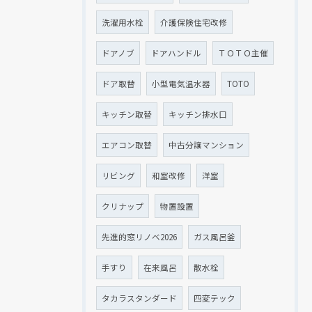
洗濯用水栓
介護保険住宅改修
ドアノブ
ドアハンドル
ＴＯＴＯ主催
ドア取替
小型電気温水器
TOTO
キッチン取替
キッチン排水口
エアコン取替
中古分譲マンション
リビング
和室改修
洋室
クリナップ
物置設置
先進的窓リノベ2026
ガス風呂釜
手すり
在来風呂
散水栓
タカラスタンダード
四変テック