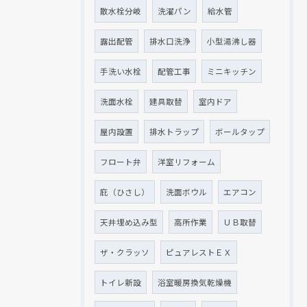
散水栓分岐
洗濯パン
給水管
露出配管
排水口洗浄
小型湯沸し器
手洗い水栓
配管工事
ミニキッチン
洗面水栓
建具取替
室内ドア
屋内設置
排水トラップ
ボールタップ
フロート弁
洋室リフォーム
庇（ひさし）
洗面ボウル
エアコン
天井埋め込み型
高所作業
ＵＢ取替
ザ・クラッソ
ピュアレストＥＸ
トイレ新設
浴室暖房換気乾燥機