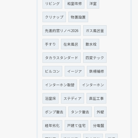
リビング
和室改修
洋室
クリナップ
物置設置
先進的窓リノベ2026
ガス風呂釜
手すり
在来風呂
散水栓
タカラスタンダード
四変テック
ビルコン
イージア
鉄柵補修
インターホン取替
インターホン
浴室床
ステディア
直圧工事
ポンプ撤去
タンク撤去
外壁
経年劣化
戸建て住宅
分電盤