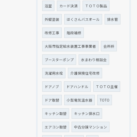
浴室
カード決済
ＴＯＴＯ製品
外壁塗装
ほくさんバスオール
排水管
改修工事
階段補修
大阪市指定給水装置工事事業者
会所枡
ブースターポンプ
水まわり相談会
洗濯用水栓
介護保険住宅改修
ドアノブ
ドアハンドル
ＴＯＴＯ主催
ドア取替
小型電気温水器
TOTO
キッチン取替
キッチン排水口
エアコン取替
中古分譲マンション