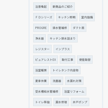
注意喚起
新商品のご紹介
ＦＤシリーズ
キッチン照明
室内設備
PROGRE
排水管補修
ダクト扇
浄水器
キッチン排水詰まり
レジスター
インプラス
ピュアレストEX
取付工事
便座取替
浴室暖房
トイレタンク内金物
夏季休業
洗面器
水漏れ対策
受水槽給水管補修
浴室リフォーム
トイレ移設
漏水修理
井戸ポンプ