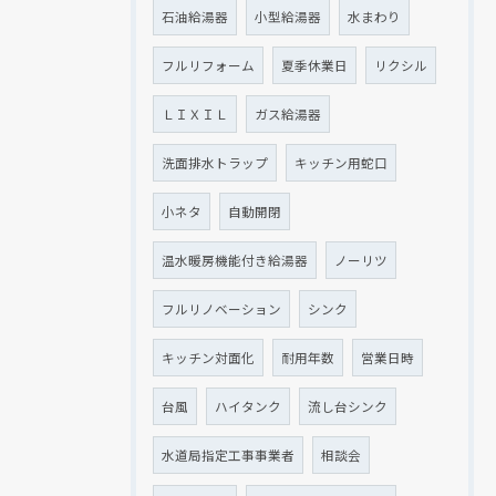
石油給湯器
小型給湯器
水まわり
フルリフォーム
夏季休業日
リクシル
ＬＩＸＩＬ
ガス給湯器
洗面排水トラップ
キッチン用蛇口
小ネタ
自動開閉
温水暖房機能付き給湯器
ノーリツ
フルリノベーション
シンク
キッチン対面化
耐用年数
営業日時
台風
ハイタンク
流し台シンク
水道局指定工事事業者
相談会