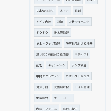
排水管つまり
水アカ
洗剤
トイレ内装
凍結
お得なイベント
ＴＯＴＯ
排水管取替
排水トラップ取替
暖房機能付き給湯器
追い焚き機能付き給湯器
サティスS
配管
キャンペーン
ポンプ取替
中間ダクトファン
ネオレストＲＳ２
湯沸し器
洗面用水栓
トイレ修理
水栓取替
エラーコード
内装リフォーム
庭の石撤去