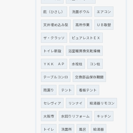
庇（ひさし）
洗面ボウル
エアコン
天井埋め込み型
高所作業
ＵＢ取替
ザ・クラッソ
ピュアレストＥＸ
トイレ新設
浴室暖房換気乾燥機
ＹＫＫ ＡＰ
水栓柱
コン柱
テーブルコンロ
交換部品保存期間
雨漏り
テント
看板テント
セレヴィア
リンナイ
給湯器リモコン
大阪市
水回りリフォーム
キッチン
トイレ
洗面所
風呂
給湯器