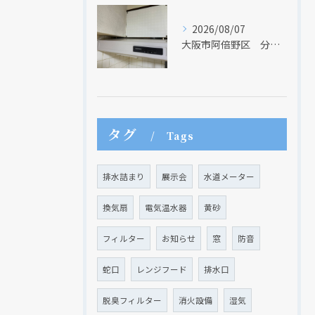
2026/08/07
大阪市阿倍野区 分譲マンションのレンジフード取替リフォーム工事 タカラスタンダード
タグ
Tags
排水詰まり
展示会
水道メーター
換気扇
電気温水器
黄砂
フィルター
お知らせ
窓
防音
蛇口
レンジフード
排水口
現在、新聞に入っている折込チラシです。
現在、新聞に入っている折込チラシです。
脱臭フィルター
消火設備
湿気