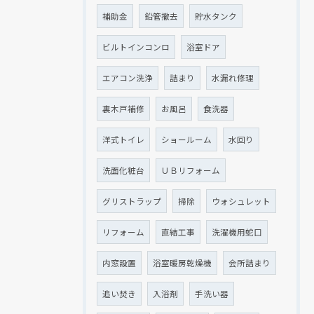
補助金
鉛管撤去
貯水タンク
ビルトインコンロ
浴室ドア
エアコン洗浄
詰まり
水漏れ修理
裏木戸補修
お風呂
食洗器
洋式トイレ
ショールーム
水回り
クリックでチラシのページにジャンプします
クリックでチラシのページにジャンプします
洗面化粧台
ＵＢリフォーム
グリストラップ
掃除
ウォシュレット
リフォーム
直結工事
洗濯機用蛇口
内窓設置
浴室暖房乾燥機
会所詰まり
追い焚き
入浴剤
手洗い器