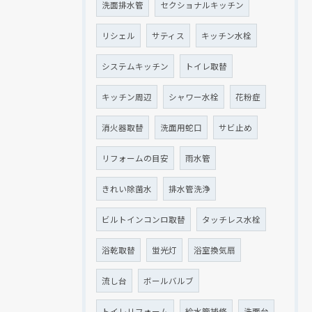
洗面排水管
セクショナルキッチン
リシェル
サティス
キッチン水栓
システムキッチン
トイレ取替
キッチン周辺
シャワー水栓
花粉症
消火器取替
洗面用蛇口
サビ止め
リフォームの目安
雨水管
きれい除菌水
排水管洗浄
ビルトインコンロ取替
タッチレス水栓
浴乾取替
蛍光灯
浴室換気扇
流し台
ボールバルブ
トイレリフォーム
給水管補修
洗面台