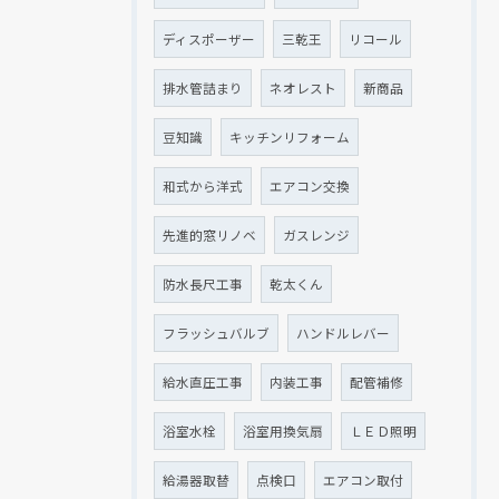
ディスポーザー
三乾王
リコール
排水管詰まり
ネオレスト
新商品
豆知識
キッチンリフォーム
和式から洋式
エアコン交換
先進的窓リノベ
ガスレンジ
防水長尺工事
乾太くん
フラッシュバルブ
ハンドルレバー
給水直圧工事
内装工事
配管補修
浴室水栓
浴室用換気扇
ＬＥＤ照明
給湯器取替
点検口
エアコン取付