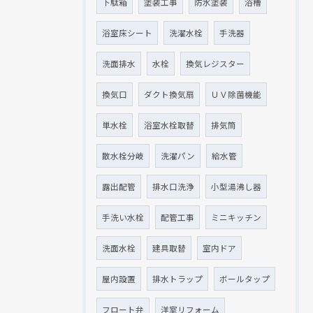
下駄箱
塗装工事
防水塗装
浴槽
浴室床シート
洗濯水栓
手洗器
洗面排水
水栓
換気レジスター
換気口
ダクト換気扇
ＵＶ除菌機能
単水栓
浴室水栓取替
排気筒
散水栓分岐
洗濯パン
給水管
露出配管
排水口洗浄
小型湯沸し器
手洗い水栓
配管工事
ミニキッチン
洗面水栓
建具取替
室内ドア
屋内設置
排水トラップ
ボールタップ
フロート弁
洋室リフォーム