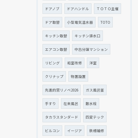
ドアノブ
ドアハンドル
ＴＯＴＯ主催
ドア取替
小型電気温水器
TOTO
キッチン取替
キッチン排水口
エアコン取替
中古分譲マンション
リビング
和室改修
洋室
クリナップ
物置設置
先進的窓リノベ2026
ガス風呂釜
手すり
在来風呂
散水栓
タカラスタンダード
四変テック
ビルコン
イージア
鉄柵補修