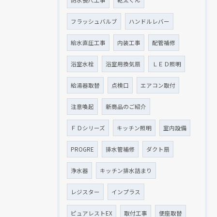
防水長尺工事
乾太くん
フラッシュバルブ
ハンドルレバー
給水直圧工事
内装工事
配管補修
浴室水栓
浴室用換気扇
ＬＥＤ照明
給湯器取替
点検口
エアコン取付
注意喚起
新商品のご紹介
ＦＤシリーズ
キッチン照明
室内設備
PROGRE
排水管補修
ダクト扇
浄水器
キッチン排水詰まり
レジスター
インプラス
ピュアレストEX
取付工事
便座取替