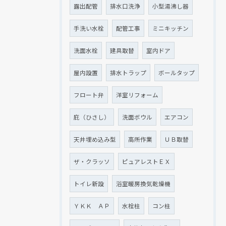
露出配管
排水口洗浄
小型湯沸し器
手洗い水栓
配管工事
ミニキッチン
洗面水栓
建具取替
室内ドア
屋内設置
排水トラップ
ボールタップ
フロート弁
洋室リフォーム
庇（ひさし）
洗面ボウル
エアコン
天井埋め込み型
高所作業
ＵＢ取替
ザ・クラッソ
ピュアレストＥＸ
トイレ新設
浴室暖房換気乾燥機
ＹＫＫ ＡＰ
水栓柱
コン柱