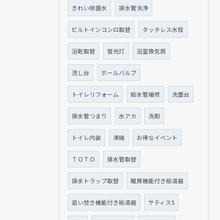
きれい除菌水
排水管洗浄
ビルトインコンロ取替
タッチレス水栓
浴乾取替
蛍光灯
浴室換気扇
流し台
ボールバルブ
トイレリフォーム
給水管補修
洗面台
排水管つまり
水アカ
洗剤
トイレ内装
凍結
お得なイベント
ＴＯＴＯ
排水管取替
排水トラップ取替
暖房機能付き給湯器
追い焚き機能付き給湯器
サティスS