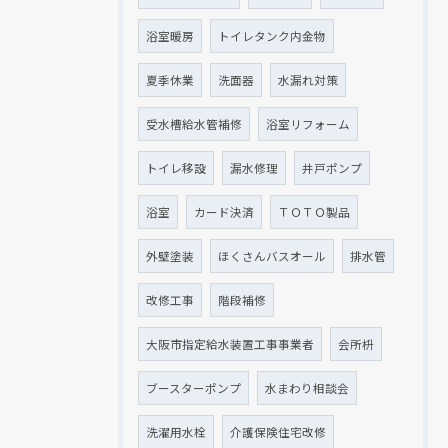
浴室暖房
トイレタンク内金物
夏季休業
洗面器
水漏れ対策
受水槽給水管補修
浴室リフォーム
トイレ移設
漏水修理
井戸ポンプ
浴室
カード決済
ＴＯＴＯ製品
外壁塗装
ほくさんバスオール
排水管
改修工事
階段補修
大阪市指定給水装置工事事業者
会所枡
ブースターポンプ
水まわり相談会
洗濯用水栓
介護保険住宅改修