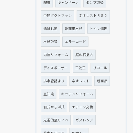
配管
キャンペーン
ポンプ取替
中間ダクトファン
ネオレストＲＳ２
湯沸し器
洗面用水栓
トイレ修理
水栓取替
エラーコード
内装リフォーム
庭の石撤去
ディスポーザー
三乾王
リコール
排水管詰まり
ネオレスト
新商品
豆知識
キッチンリフォーム
和式から洋式
エアコン交換
先進的窓リノベ
ガスレンジ