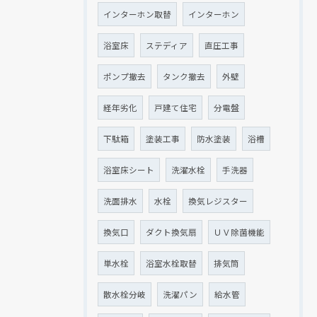
インターホン取替
インターホン
浴室床
ステディア
直圧工事
ポンプ撤去
タンク撤去
外壁
経年劣化
戸建て住宅
分電盤
下駄箱
塗装工事
防水塗装
浴槽
浴室床シート
洗濯水栓
手洗器
洗面排水
水栓
換気レジスター
換気口
ダクト換気扇
ＵＶ除菌機能
単水栓
浴室水栓取替
排気筒
散水栓分岐
洗濯パン
給水管