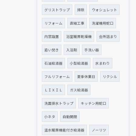
グリストラップ
掃除
ウォシュレット
リフォーム
直結工事
洗濯機用蛇口
内窓設置
浴室暖房乾燥機
会所詰まり
追い焚き
入浴剤
手洗い器
石油給湯器
小型給湯器
水まわり
フルリフォーム
夏季休業日
リクシル
ＬＩＸＩＬ
ガス給湯器
洗面排水トラップ
キッチン用蛇口
小ネタ
自動開閉
温水暖房機能付き給湯器
ノーリツ