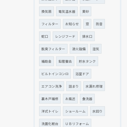
換気扇
電気温水器
黄砂
フィルター
お知らせ
窓
防音
クリックでチラシのページにジャンプします
クリックでチラシのページにジャンプします
蛇口
レンジフード
排水口
脱臭フィルター
消火設備
湿気
補助金
鉛管撤去
貯水タンク
ビルトインコンロ
浴室ドア
エアコン洗浄
詰まり
水漏れ修理
裏木戸補修
お風呂
食洗器
洋式トイレ
ショールーム
水回り
洗面化粧台
ＵＢリフォーム