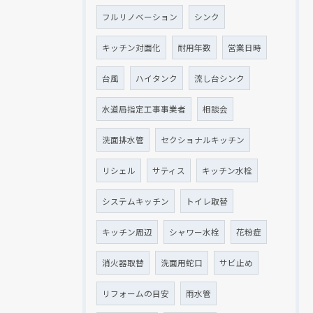
フルリノベーション
シンク
キッチン対面化
耐用年数
営業日時
台風
ハイタンク
流し台シンク
水道局指定工事事業者
相談会
洗面排水管
セクショナルキッチン
リシェル
サティス
キッチン水栓
システムキッチン
トイレ取替
キッチン周辺
シャワー水栓
花粉症
消火器取替
洗面用蛇口
サビ止め
リフォームの目安
雨水管