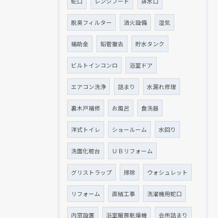
蛇口
レンジフード
排水口
脱臭フィルター
消火設備
湿気
補助金
鉛管撤去
貯水タンク
ビルトインコンロ
浴室ドア
エアコン洗浄
詰まり
水漏れ修理
裏木戸補修
お風呂
食洗器
クリックでチラシのページにジャンプします
クリックでチラシのページにジャンプします
洋式トイレ
ショールーム
水回り
洗面化粧台
ＵＢリフォーム
グリストラップ
掃除
ウォシュレット
リフォーム
直結工事
洗濯機用蛇口
内窓設置
浴室暖房乾燥機
会所詰まり