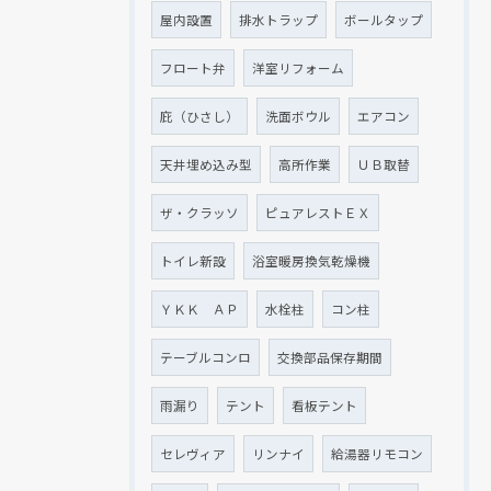
屋内設置
排水トラップ
ボールタップ
フロート弁
洋室リフォーム
庇（ひさし）
洗面ボウル
エアコン
天井埋め込み型
高所作業
ＵＢ取替
ザ・クラッソ
ピュアレストＥＸ
トイレ新設
浴室暖房換気乾燥機
ＹＫＫ ＡＰ
水栓柱
コン柱
テーブルコンロ
交換部品保存期間
雨漏り
テント
看板テント
セレヴィア
リンナイ
給湯器リモコン