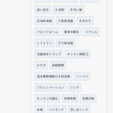
追い焚き
入浴剤
手洗い器
石油給湯器
小型給湯器
水まわり
フルリフォーム
夏季休業日
リクシル
ＬＩＸＩＬ
ガス給湯器
洗面排水トラップ
キッチン用蛇口
小ネタ
自動開閉
温水暖房機能付き給湯器
ノーリツ
フルリノベーション
シンク
キッチン対面化
耐用年数
営業日時
台風
ハイタンク
流し台シンク