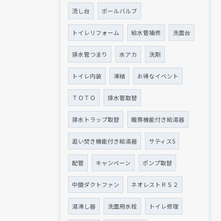
流し台
ボールバルブ
トイレリフォーム
給水管補修
洗面台
排水管つまり
水アカ
洗剤
トイレ内装
凍結
お得なイベント
ＴＯＴＯ
排水管取替
排水トラップ取替
暖房機能付き給湯器
追い焚き機能付き給湯器
サティスS
配管
キャンペーン
ポンプ取替
中間ダクトファン
ネオレストＲＳ２
湯沸し器
洗面用水栓
トイレ修理