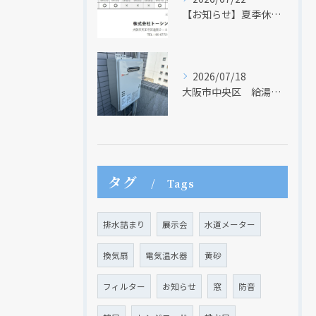
【お知らせ】夏季休業日のお知らせ【２０２６年】
2026/07/18
大阪市中央区 給湯器のリモコンが無くても、リモコンを設置する方法はあります
タグ
Tags
排水詰まり
展示会
水道メーター
換気扇
電気温水器
黄砂
フィルター
お知らせ
窓
防音
現在、新聞に入っている折込チラシです。
現在、新聞に入っている折込チラシです。