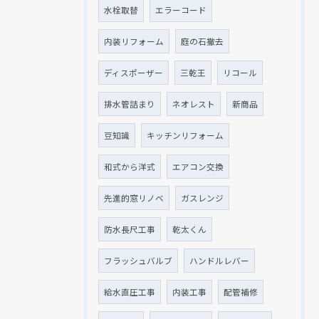
水栓取替
エラーコード
内装リフォーム
庭の石撤去
ディスポーザー
三乾王
リコール
排水管詰まり
ネオレスト
新商品
豆知識
キッチンリフォーム
和式から洋式
エアコン交換
先進的窓リノベ
ガスレンジ
防水長尺工事
乾太くん
フラッシュバルブ
ハンドルレバー
給水直圧工事
内装工事
配管補修