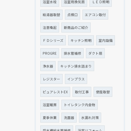
浴室水栓
浴室用換気扇
ＬＥＤ照明
給湯器取替
点検口
エアコン取付
注意喚起
新商品のご紹介
ＦＤシリーズ
キッチン照明
室内設備
PROGRE
排水管補修
ダクト扇
浄水器
キッチン排水詰まり
レジスター
インプラス
ピュアレストEX
取付工事
便座取替
浴室暖房
トイレタンク内金物
夏季休業
洗面器
水漏れ対策
受水槽給水管補修
浴室リフォーム