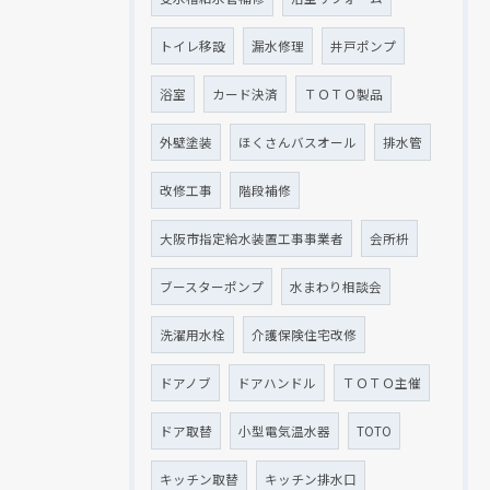
トイレ移設
漏水修理
井戸ポンプ
浴室
カード決済
ＴＯＴＯ製品
外壁塗装
ほくさんバスオール
排水管
改修工事
階段補修
大阪市指定給水装置工事事業者
会所枡
ブースターポンプ
水まわり相談会
洗濯用水栓
介護保険住宅改修
ドアノブ
ドアハンドル
ＴＯＴＯ主催
ドア取替
小型電気温水器
TOTO
キッチン取替
キッチン排水口