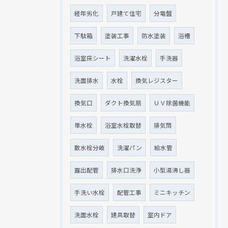
経年劣化
戸建て住宅
分電盤
下駄箱
塗装工事
防水塗装
浴槽
浴室床シート
洗濯水栓
手洗器
洗面排水
水栓
換気レジスター
換気口
ダクト換気扇
ＵＶ除菌機能
単水栓
浴室水栓取替
排気筒
散水栓分岐
洗濯パン
給水管
露出配管
排水口洗浄
小型湯沸し器
手洗い水栓
配管工事
ミニキッチン
洗面水栓
建具取替
室内ドア