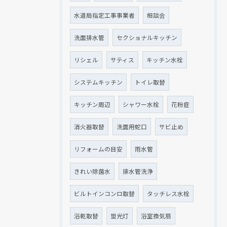
水道局指定工事事業者
相談会
洗面排水管
セクショナルキッチン
リシェル
サティス
キッチン水栓
システムキッチン
トイレ取替
キッチン周辺
シャワー水栓
花粉症
消火器取替
洗面用蛇口
サビ止め
リフォームの目安
雨水管
きれい除菌水
排水管洗浄
ビルトインコンロ取替
タッチレス水栓
浴乾取替
蛍光灯
浴室換気扇