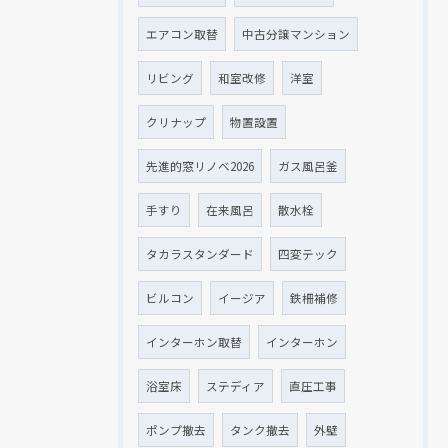
エアコン取替
中古分譲マンション
リビング
和室改修
洋室
クリナップ
物置設置
先進的窓リノベ2026
ガス風呂釜
手すり
在来風呂
散水栓
タカラスタンダード
四変テック
ビルコン
イージア
鉄柵補修
インターホン取替
インターホン
浴室床
ステディア
直圧工事
ポンプ撤去
タンク撤去
外壁