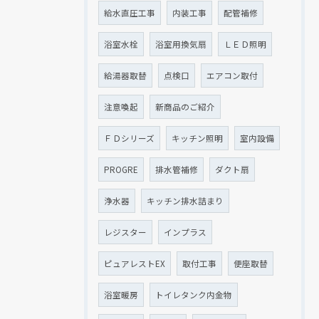
給水直圧工事
内装工事
配管補修
浴室水栓
浴室用換気扇
ＬＥＤ照明
給湯器取替
点検口
エアコン取付
注意喚起
新商品のご紹介
ＦＤシリーズ
キッチン照明
室内設備
PROGRE
排水管補修
ダクト扇
浄水器
キッチン排水詰まり
レジスター
インプラス
ピュアレストEX
取付工事
便座取替
浴室暖房
トイレタンク内金物