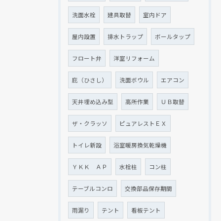
洗面水栓
建具取替
室内ドア
屋内設置
排水トラップ
ボールタップ
フロート弁
洋室リフォーム
庇（ひさし）
洗面ボウル
エアコン
天井埋め込み型
高所作業
ＵＢ取替
ザ・クラッソ
ピュアレストＥＸ
トイレ新設
浴室暖房換気乾燥機
ＹＫＫ ＡＰ
水栓柱
コン柱
テーブルコンロ
交換部品保存期間
雨漏り
テント
看板テント