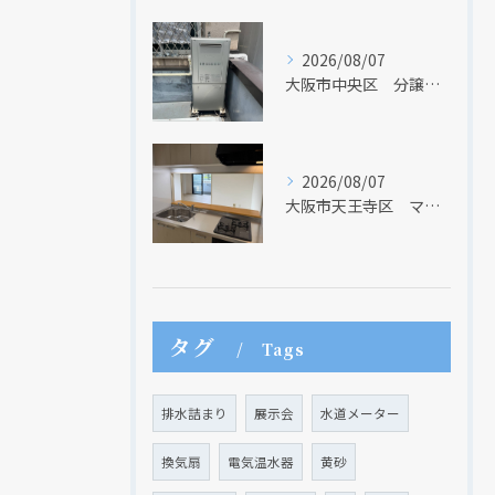
2026/08/07
大阪市中央区 分譲マンションの給湯器取替リフォーム工事 UV除菌機能搭載給湯器
2026/08/07
大阪市天王寺区 マンションのキッチン取替及び内装リフォーム工事 クリナップ
現在、新聞に入っている折込チラシです。
現在、新聞に入っている折込チラシです。
タグ
Tags
排水詰まり
展示会
水道メーター
換気扇
電気温水器
黄砂