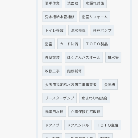
夏季休業
洗面器
水漏れ対策
受水槽給水管補修
浴室リフォーム
トイレ移設
漏水修理
井戸ポンプ
浴室
カード決済
ＴＯＴＯ製品
外壁塗装
ほくさんバスオール
排水管
改修工事
階段補修
大阪市指定給水装置工事事業者
会所枡
ブースターポンプ
水まわり相談会
洗濯用水栓
介護保険住宅改修
ドアノブ
ドアハンドル
ＴＯＴＯ主催