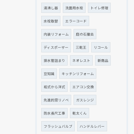
湯沸し器
洗面用水栓
トイレ修理
水栓取替
エラーコード
内装リフォーム
庭の石撤去
ディスポーザー
三乾王
リコール
排水管詰まり
ネオレスト
新商品
豆知識
キッチンリフォーム
和式から洋式
エアコン交換
先進的窓リノベ
ガスレンジ
防水長尺工事
乾太くん
フラッシュバルブ
ハンドルレバー