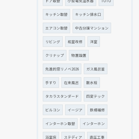
ドア取替
小型電気温水器
TOTO
キッチン取替
キッチン排水口
エアコン取替
中古分譲マンション
リビング
和室改修
洋室
クリナップ
物置設置
先進的窓リノベ2026
ガス風呂釜
手すり
在来風呂
散水栓
タカラスタンダード
四変テック
ビルコン
イージア
鉄柵補修
インターホン取替
インターホン
浴室床
ステディア
直圧工事