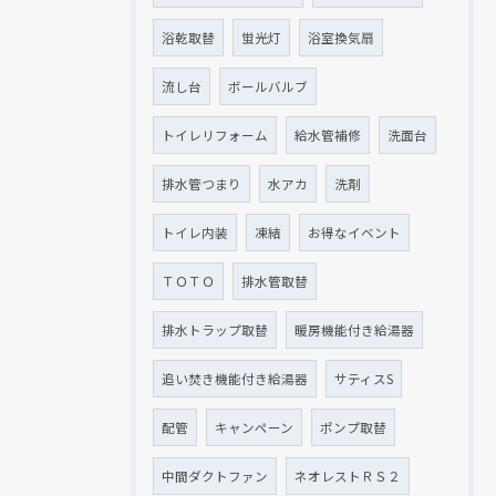
浴乾取替
蛍光灯
浴室換気扇
流し台
ボールバルブ
トイレリフォーム
給水管補修
洗面台
排水管つまり
水アカ
洗剤
トイレ内装
凍結
お得なイベント
ＴＯＴＯ
排水管取替
排水トラップ取替
暖房機能付き給湯器
追い焚き機能付き給湯器
サティスS
配管
キャンペーン
ポンプ取替
中間ダクトファン
ネオレストＲＳ２