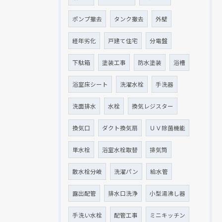
ポンプ撤去
タンク撤去
外壁
経年劣化
戸建て住宅
分電盤
下駄箱
塗装工事
防水塗装
浴槽
浴室床シート
洗濯水栓
手洗器
洗面排水
水栓
換気レジスター
換気口
ダクト換気扇
ＵＶ除菌機能
単水栓
浴室水栓取替
排気筒
散水栓分岐
洗濯パン
給水管
露出配管
排水口洗浄
小型湯沸し器
手洗い水栓
配管工事
ミニキッチン