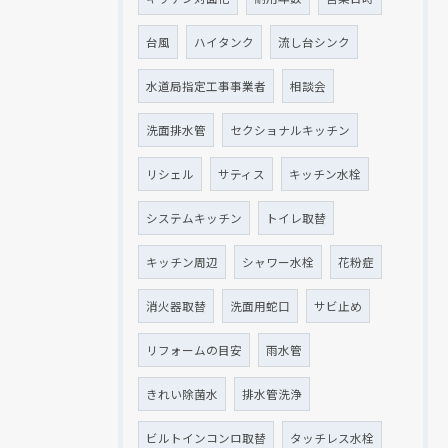
台風
ハイタンク
流し台シンク
水道局指定工事事業者
相談会
洗面排水管
セクショナルキッチン
リシェル
サティス
キッチン水栓
システムキッチン
トイレ取替
キッチン周辺
シャワー水栓
花粉症
消火器取替
洗面用蛇口
サビ止め
リフォームの目安
雨水管
きれい除菌水
排水管洗浄
ビルトインコンロ取替
タッチレス水栓