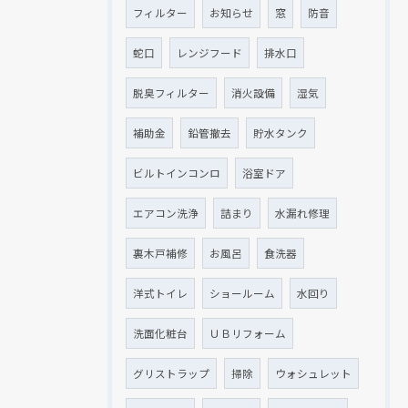
フィルター
お知らせ
窓
防音
蛇口
レンジフード
排水口
クリックでチラシのページにジャンプします
クリックでチラシのページにジャンプします
脱臭フィルター
消火設備
湿気
補助金
鉛管撤去
貯水タンク
ビルトインコンロ
浴室ドア
エアコン洗浄
詰まり
水漏れ修理
裏木戸補修
お風呂
食洗器
洋式トイレ
ショールーム
水回り
洗面化粧台
ＵＢリフォーム
グリストラップ
掃除
ウォシュレット