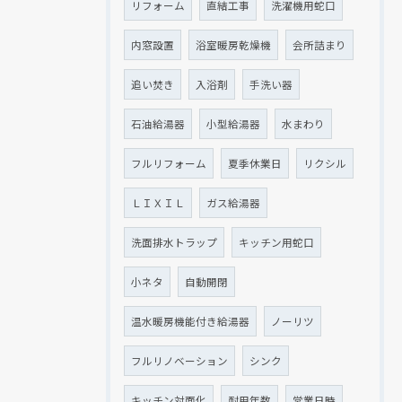
リフォーム
直結工事
洗濯機用蛇口
内窓設置
浴室暖房乾燥機
会所詰まり
追い焚き
入浴剤
手洗い器
石油給湯器
小型給湯器
水まわり
フルリフォーム
夏季休業日
リクシル
ＬＩＸＩＬ
ガス給湯器
洗面排水トラップ
キッチン用蛇口
小ネタ
自動開閉
温水暖房機能付き給湯器
ノーリツ
フルリノベーション
シンク
キッチン対面化
耐用年数
営業日時