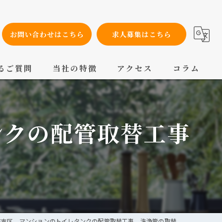
お問い合わせはこちら
求人募集はこちら
るご質問
当社の特徴
アクセス
コラム
設備工事
ンクの配管取替工事
内装工事
メンテナンス
配管工事
交換
住吉区 マンションのトイレタンクの配管取替工事 洗浄管の取替