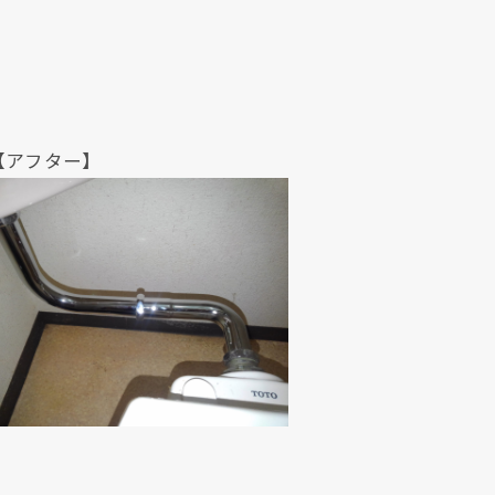
ター】
現在、新聞に入っている折込チラシです。
現在、新聞に入っている折込チラシです。