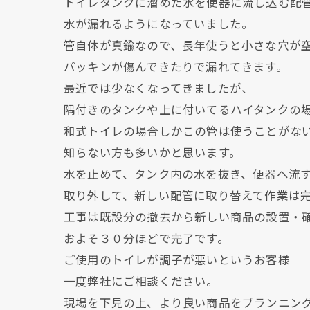
トイレタンクに溜めた水を便器に流し込む配
水が漏れるようになっていました。
管自体が真鍮なので、長年使うと小さな穴が
パッキンが傷んできたりで漏れてきます。
最近では少なくなってきましたが、
隅付きのタンクや上に付いてるハイタンクの
和式トイレの場合しかこの管は使うことがな
知らない方も多いかと思います。
水を止めて、タンク内の水を抜き、便器へ流
取り外して、新しい配管に取り替えて作業は
工事は既設分の撤去から新しい商品の設置・
およそ３０分ほどで完了です。
ご使用のトイレが調子が悪いというお客様
一度弊社にご相談ください。
現場を下見の上、より良い商品をプランニン