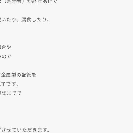
管（洗浄管）が経年劣化で
空いたり、腐食したり、
場合や
いので
す金属製の配管を
完了です。
確認までで
グさせていただきます。