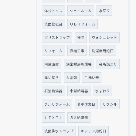
洋式トイレ
ショールーム
水回り
洗面化粧台
ＵＢリフォーム
グリストラップ
掃除
ウォシュレット
リフォーム
直結工事
洗濯機用蛇口
内窓設置
浴室暖房乾燥機
会所詰まり
追い焚き
入浴剤
手洗い器
石油給湯器
小型給湯器
水まわり
フルリフォーム
夏季休業日
リクシル
ＬＩＸＩＬ
ガス給湯器
洗面排水トラップ
キッチン用蛇口