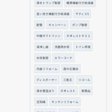
排水トラップ取替
暖房機能付き給湯器
追い焚き機能付き給湯器
サティスS
配管
キャンペーン
ポンプ取替
中間ダクトファン
ネオレストＲＳ２
湯沸し器
洗面用水栓
トイレ修理
水栓取替
エラーコード
内装リフォーム
庭の石撤去
ディスポーザー
三乾王
リコール
排水管詰まり
ネオレスト
新商品
豆知識
キッチンリフォーム