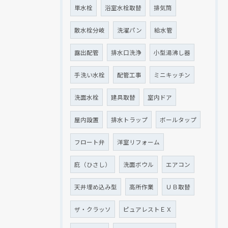
単水栓
浴室水栓取替
排気筒
散水栓分岐
洗濯パン
給水管
露出配管
排水口洗浄
小型湯沸し器
手洗い水栓
配管工事
ミニキッチン
洗面水栓
建具取替
室内ドア
屋内設置
排水トラップ
ボールタップ
フロート弁
洋室リフォーム
庇（ひさし）
洗面ボウル
エアコン
天井埋め込み型
高所作業
ＵＢ取替
ザ・クラッソ
ピュアレストＥＸ