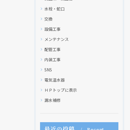
水栓・蛇口
交換
設備工事
メンテナンス
配管工事
内装工事
SNS
電気温水器
ＨＰトップに表示
現在、新聞に入っている折込チラシです。
現在、新聞に入っている折込チラシです。
漏水補修
最近の投稿
Recent