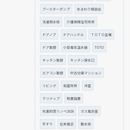
ブースターポンプ
水まわり相談会
洗濯用水栓
介護保険住宅改修
ドアノブ
ドアハンドル
ＴＯＴＯ主催
ドア取替
小型電気温水器
TOTO
キッチン取替
キッチン排水口
エアコン取替
中古分譲マンション
リビング
和室改修
洋室
クリナップ
物置設置
先進的窓リノベ2026
ガス風呂釜
手すり
在来風呂
散水栓