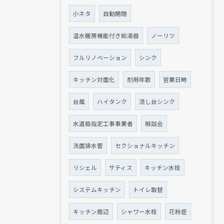
小ネタ
自動開閉
温水暖房機能付き給湯器
ノーリツ
フルリノベーション
シンク
キッチン対面化
耐用年数
営業日時
台風
ハイタンク
流し台シンク
水道局指定工事事業者
相談会
洗面排水管
セクショナルキッチン
リシェル
サティス
キッチン水栓
システムキッチン
トイレ取替
キッチン周辺
シャワー水栓
花粉症