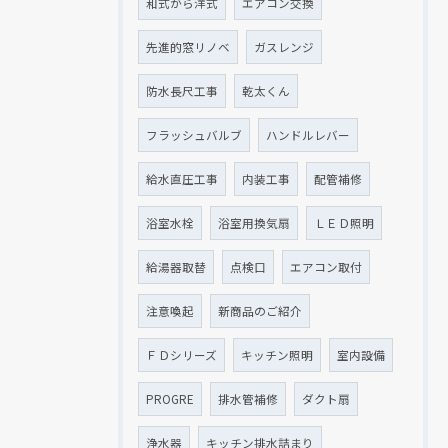
和式から洋式
エアコン交換
先進的窓リノベ
ガスレンジ
防水長尺工事
乾太くん
フラッシュバルブ
ハンドルレバー
給水直圧工事
内装工事
配管補修
浴室水栓
浴室用換気扇
ＬＥＤ照明
給湯器取替
点検口
エアコン取付
注意喚起
新商品のご紹介
ＦＤシリーズ
キッチン照明
室内設備
PROGRE
排水管補修
ダクト扇
浄水器
キッチン排水詰まり