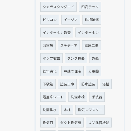
タカラスタンダード
四変テック
ビルコン
イージア
鉄柵補修
インターホン取替
インターホン
浴室床
ステディア
直圧工事
ポンプ撤去
タンク撤去
外壁
経年劣化
戸建て住宅
分電盤
下駄箱
塗装工事
防水塗装
浴槽
浴室床シート
洗濯水栓
手洗器
洗面排水
水栓
換気レジスター
換気口
ダクト換気扇
ＵＶ除菌機能