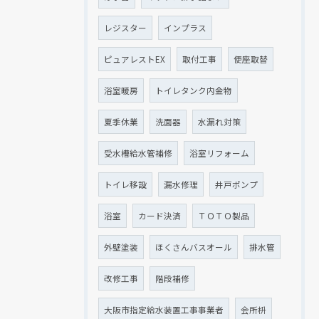
レジスター
インプラス
ピュアレストEX
取付工事
便座取替
浴室暖房
トイレタンク内金物
夏季休業
洗面器
水漏れ対策
受水槽給水管補修
浴室リフォーム
トイレ移設
漏水修理
井戸ポンプ
浴室
カード決済
ＴＯＴＯ製品
外壁塗装
ほくさんバスオール
排水管
改修工事
階段補修
大阪市指定給水装置工事事業者
会所枡