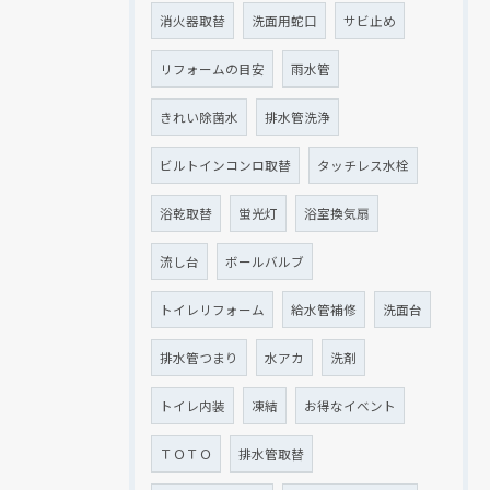
消火器取替
洗面用蛇口
サビ止め
リフォームの目安
雨水管
きれい除菌水
排水管洗浄
ビルトインコンロ取替
タッチレス水栓
浴乾取替
蛍光灯
浴室換気扇
流し台
ボールバルブ
トイレリフォーム
給水管補修
洗面台
排水管つまり
水アカ
洗剤
トイレ内装
凍結
お得なイベント
ＴＯＴＯ
排水管取替