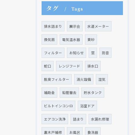
タグ
Tags
排水詰まり
展示会
水道メーター
換気扇
電気温水器
黄砂
フィルター
お知らせ
窓
防音
蛇口
レンジフード
排水口
脱臭フィルター
消火設備
湿気
補助金
鉛管撤去
貯水タンク
ビルトインコンロ
浴室ドア
エアコン洗浄
詰まり
水漏れ修理
裏木戸補修
お風呂
食洗器