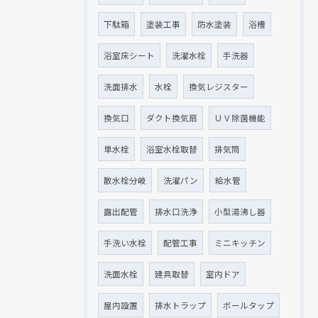
下駄箱
塗装工事
防水塗装
浴槽
浴室床シート
洗濯水栓
手洗器
洗面排水
水栓
換気レジスター
換気口
ダクト換気扇
ＵＶ除菌機能
単水栓
浴室水栓取替
排気筒
散水栓分岐
洗濯パン
給水管
露出配管
排水口洗浄
小型湯沸し器
手洗い水栓
配管工事
ミニキッチン
洗面水栓
建具取替
室内ドア
屋内設置
排水トラップ
ボールタップ