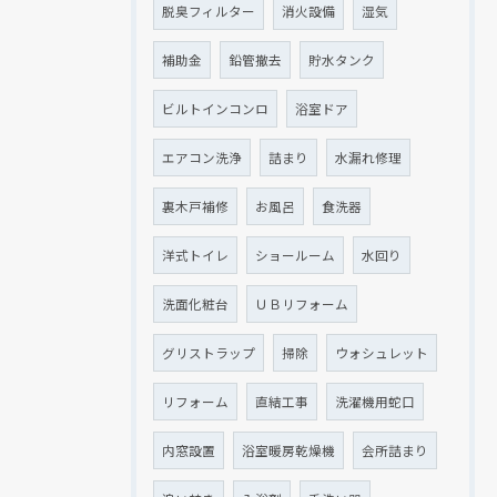
脱臭フィルター
消火設備
湿気
補助金
鉛管撤去
貯水タンク
ビルトインコンロ
浴室ドア
エアコン洗浄
詰まり
水漏れ修理
裏木戸補修
お風呂
食洗器
洋式トイレ
ショールーム
水回り
クリックでチラシのページにジャンプします
クリックでチラシのページにジャンプします
洗面化粧台
ＵＢリフォーム
グリストラップ
掃除
ウォシュレット
リフォーム
直結工事
洗濯機用蛇口
内窓設置
浴室暖房乾燥機
会所詰まり