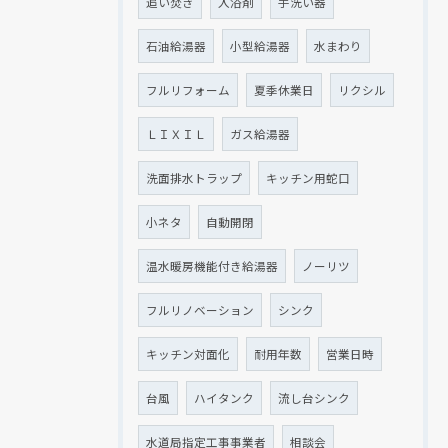
追い焚き
入浴剤
手洗い器
石油給湯器
小型給湯器
水まわり
フルリフォーム
夏季休業日
リクシル
ＬＩＸＩＬ
ガス給湯器
洗面排水トラップ
キッチン用蛇口
小ネタ
自動開閉
温水暖房機能付き給湯器
ノーリツ
フルリノベーション
シンク
キッチン対面化
耐用年数
営業日時
台風
ハイタンク
流し台シンク
水道局指定工事事業者
相談会