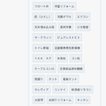
フロート弁
洋室リフォーム
庇（ひさし）
洗面ボウル
エアコン
天井埋め込み型
高所作業
ＵＢ取替
ザ・クラッソ
ピュアレストＥＸ
トイレ新設
浴室暖房換気乾燥機
ＹＫＫ ＡＰ
水栓柱
コン柱
テーブルコンロ
交換部品保存期間
雨漏り
テント
看板テント
セレヴィア
リンナイ
給湯器リモコン
大阪市
水回りリフォーム
キッチン