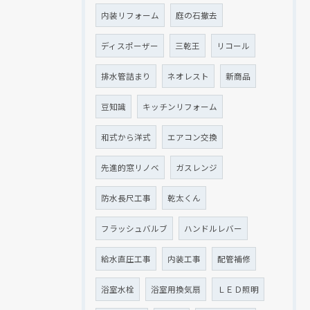
内装リフォーム
庭の石撤去
ディスポーザー
三乾王
リコール
排水管詰まり
ネオレスト
新商品
豆知識
キッチンリフォーム
和式から洋式
エアコン交換
先進的窓リノベ
ガスレンジ
防水長尺工事
乾太くん
フラッシュバルブ
ハンドルレバー
給水直圧工事
内装工事
配管補修
浴室水栓
浴室用換気扇
ＬＥＤ照明