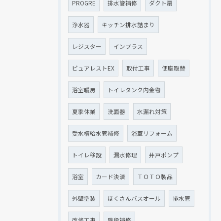
PROGRE
排水管補修
ダクト扇
浄水器
キッチン排水詰まり
レジスター
インプラス
ピュアレストEX
取付工事
便座取替
浴室暖房
トイレタンク内金物
夏季休業
洗面器
水漏れ対策
受水槽給水管補修
浴室リフォーム
トイレ移設
漏水修理
井戸ポンプ
浴室
カード決済
ＴＯＴＯ製品
外壁塗装
ほくさんバスオール
排水管
改修工事
階段補修