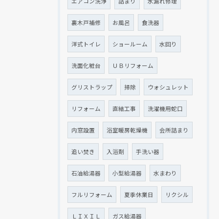
エアコン洗浄
詰まり
水漏れ修理
裏木戸補修
お風呂
食洗器
洋式トイレ
ショールーム
水回り
洗面化粧台
ＵＢリフォーム
グリストラップ
掃除
ウォシュレット
リフォーム
直結工事
洗濯機用蛇口
内窓設置
浴室暖房乾燥機
会所詰まり
追い焚き
入浴剤
手洗い器
石油給湯器
小型給湯器
水まわり
フルリフォーム
夏季休業日
リクシル
ＬＩＸＩＬ
ガス給湯器