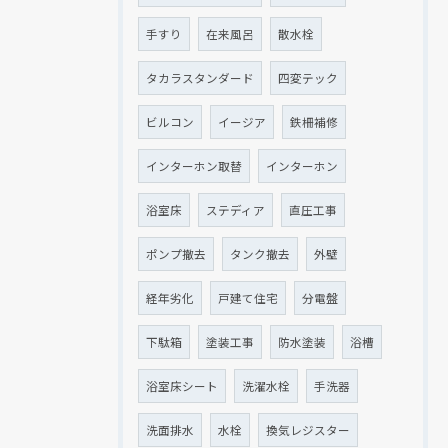
手すり
在来風呂
散水栓
タカラスタンダード
四変テック
ビルコン
イージア
鉄柵補修
インターホン取替
インターホン
浴室床
ステディア
直圧工事
ポンプ撤去
タンク撤去
外壁
経年劣化
戸建て住宅
分電盤
下駄箱
塗装工事
防水塗装
浴槽
浴室床シート
洗濯水栓
手洗器
洗面排水
水栓
換気レジスター