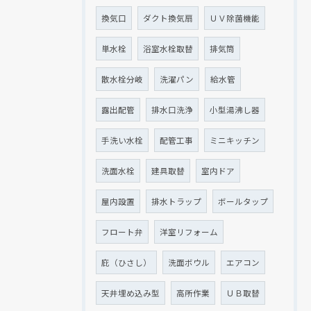
換気口
ダクト換気扇
ＵＶ除菌機能
単水栓
浴室水栓取替
排気筒
散水栓分岐
洗濯パン
給水管
露出配管
排水口洗浄
小型湯沸し器
手洗い水栓
配管工事
ミニキッチン
洗面水栓
建具取替
室内ドア
屋内設置
排水トラップ
ボールタップ
フロート弁
洋室リフォーム
庇（ひさし）
洗面ボウル
エアコン
天井埋め込み型
高所作業
ＵＢ取替