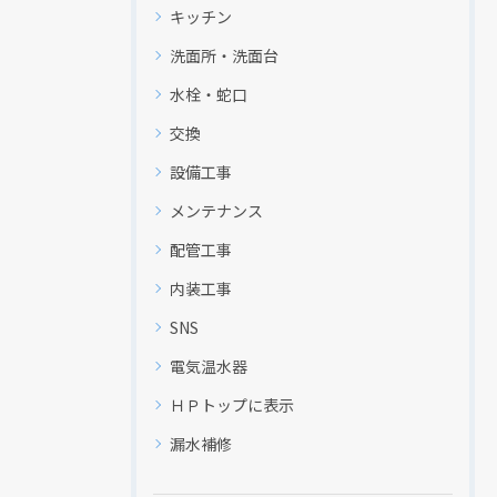
キッチン
洗面所・洗面台
水栓・蛇口
交換
設備工事
メンテナンス
配管工事
内装工事
SNS
電気温水器
現在、新聞に入っている折込チラシです。
現在、新聞に入っている折込チラシです。
ＨＰトップに表示
漏水補修