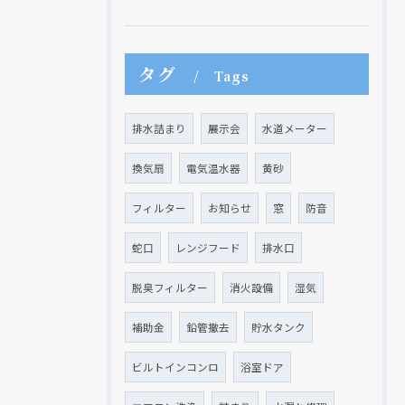
タグ
Tags
排水詰まり
展示会
水道メーター
換気扇
電気温水器
黄砂
フィルター
お知らせ
窓
防音
蛇口
レンジフード
排水口
脱臭フィルター
消火設備
湿気
補助金
鉛管撤去
貯水タンク
ビルトインコンロ
浴室ドア