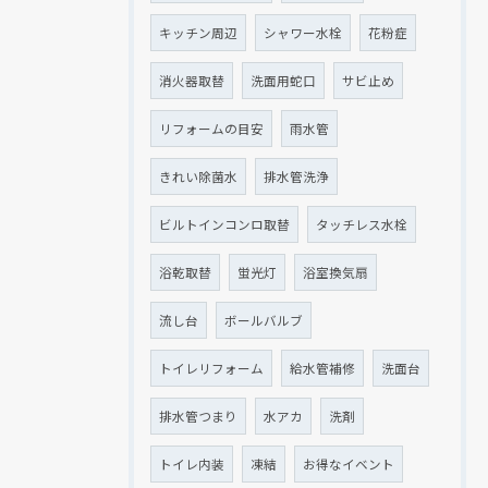
キッチン周辺
シャワー水栓
花粉症
消火器取替
洗面用蛇口
サビ止め
リフォームの目安
雨水管
きれい除菌水
排水管洗浄
ビルトインコンロ取替
タッチレス水栓
浴乾取替
蛍光灯
浴室換気扇
流し台
ボールバルブ
トイレリフォーム
給水管補修
洗面台
排水管つまり
水アカ
洗剤
トイレ内装
凍結
お得なイベント