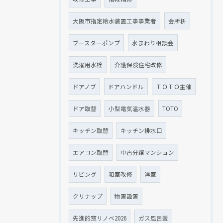
大阪市指定給水装置工事事業者
会所枡
ブースターポンプ
水まわり相談会
洗濯用水栓
介護保険住宅改修
ドアノブ
ドアハンドル
ＴＯＴＯ主催
ドア取替
小型電気温水器
TOTO
キッチン取替
キッチン排水口
エアコン取替
中古分譲マンション
リビング
和室改修
洋室
クリナップ
物置設置
先進的窓リノベ2026
ガス風呂釜