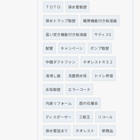
ＴＯＴＯ
排水管取替
排水トラップ取替
暖房機能付き給湯器
追い焚き機能付き給湯器
サティスS
配管
キャンペーン
ポンプ取替
中間ダクトファン
ネオレストＲＳ２
湯沸し器
洗面用水栓
トイレ修理
水栓取替
エラーコード
内装リフォーム
庭の石撤去
ディスポーザー
三乾王
リコール
排水管詰まり
ネオレスト
新商品