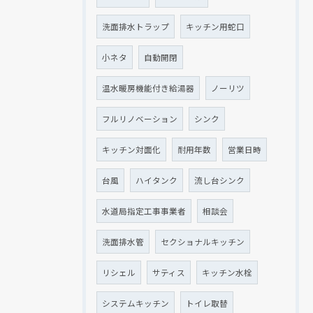
洗面排水トラップ
キッチン用蛇口
小ネタ
自動開閉
温水暖房機能付き給湯器
ノーリツ
フルリノベーション
シンク
キッチン対面化
耐用年数
営業日時
台風
ハイタンク
流し台シンク
水道局指定工事事業者
相談会
洗面排水管
セクショナルキッチン
リシェル
サティス
キッチン水栓
システムキッチン
トイレ取替