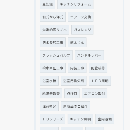
豆知識
キッチンリフォーム
和式から洋式
エアコン交換
先進的窓リノベ
ガスレンジ
防水長尺工事
乾太くん
フラッシュバルブ
ハンドルレバー
給水直圧工事
内装工事
配管補修
浴室水栓
浴室用換気扇
ＬＥＤ照明
給湯器取替
点検口
エアコン取付
注意喚起
新商品のご紹介
ＦＤシリーズ
キッチン照明
室内設備