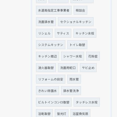
水道局指定工事事業者
相談会
洗面排水管
セクショナルキッチン
リシェル
サティス
キッチン水栓
システムキッチン
トイレ取替
キッチン周辺
シャワー水栓
花粉症
消火器取替
洗面用蛇口
サビ止め
リフォームの目安
雨水管
きれい除菌水
排水管洗浄
ビルトインコンロ取替
タッチレス水栓
浴乾取替
蛍光灯
浴室換気扇