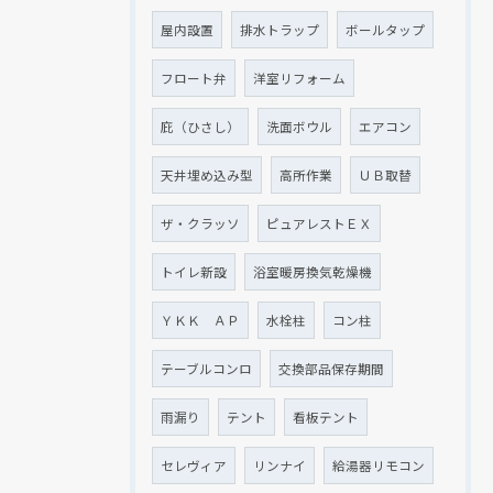
屋内設置
排水トラップ
ボールタップ
フロート弁
洋室リフォーム
庇（ひさし）
洗面ボウル
エアコン
天井埋め込み型
高所作業
ＵＢ取替
ザ・クラッソ
ピュアレストＥＸ
トイレ新設
浴室暖房換気乾燥機
ＹＫＫ ＡＰ
水栓柱
コン柱
テーブルコンロ
交換部品保存期間
雨漏り
テント
看板テント
セレヴィア
リンナイ
給湯器リモコン