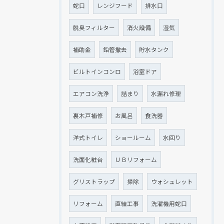
蛇口
レンジフード
排水口
脱臭フィルター
消火設備
湿気
補助金
鉛管撤去
貯水タンク
ビルトインコンロ
浴室ドア
エアコン洗浄
詰まり
水漏れ修理
裏木戸補修
お風呂
食洗器
洋式トイレ
ショールーム
水回り
洗面化粧台
ＵＢリフォーム
グリストラップ
掃除
ウォシュレット
リフォーム
直結工事
洗濯機用蛇口