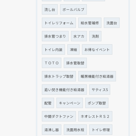
流し台
ボールバルブ
トイレリフォーム
給水管補修
洗面台
排水管つまり
水アカ
洗剤
トイレ内装
凍結
お得なイベント
ＴＯＴＯ
排水管取替
排水トラップ取替
暖房機能付き給湯器
追い焚き機能付き給湯器
サティスS
配管
キャンペーン
ポンプ取替
中間ダクトファン
ネオレストＲＳ２
湯沸し器
洗面用水栓
トイレ修理