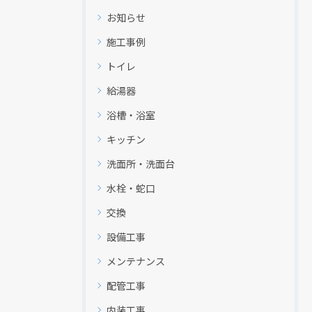
お知らせ
施工事例
トイレ
給湯器
浴槽・浴室
キッチン
現在、新聞に入っている折込チラシです。
現在、新聞に入っている折込チラシです。
洗面所・洗面台
水栓・蛇口
交換
設備工事
メンテナンス
配管工事
内装工事