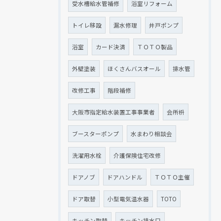
受水槽給水管補修
浴室リフォーム
トイレ移設
漏水修理
井戸ポンプ
浴室
カード決済
ＴＯＴＯ製品
外壁塗装
ほくさんバスオール
排水管
改修工事
階段補修
大阪市指定給水装置工事事業者
会所枡
ブースターポンプ
水まわり相談会
洗濯用水栓
介護保険住宅改修
ドアノブ
ドアハンドル
ＴＯＴＯ主催
ドア取替
小型電気温水器
TOTO
キッチン取替
キッチン排水口