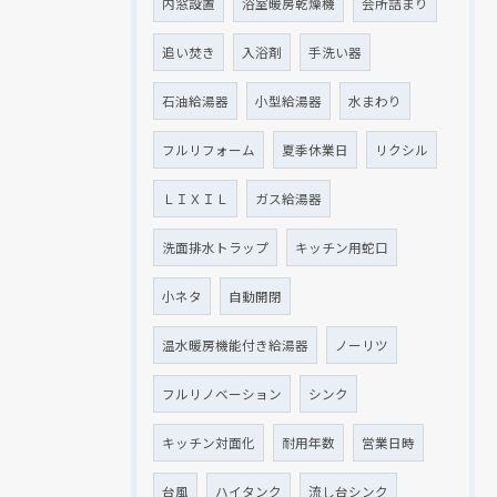
内窓設置
浴室暖房乾燥機
会所詰まり
追い焚き
入浴剤
手洗い器
石油給湯器
小型給湯器
水まわり
フルリフォーム
夏季休業日
リクシル
ＬＩＸＩＬ
ガス給湯器
洗面排水トラップ
キッチン用蛇口
小ネタ
自動開閉
温水暖房機能付き給湯器
ノーリツ
フルリノベーション
シンク
キッチン対面化
耐用年数
営業日時
台風
ハイタンク
流し台シンク