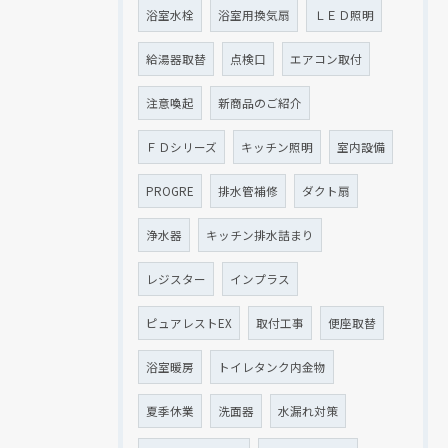
浴室水栓
浴室用換気扇
ＬＥＤ照明
給湯器取替
点検口
エアコン取付
注意喚起
新商品のご紹介
ＦＤシリーズ
キッチン照明
室内設備
PROGRE
排水管補修
ダクト扇
浄水器
キッチン排水詰まり
レジスター
インプラス
ピュアレストEX
取付工事
便座取替
浴室暖房
トイレタンク内金物
夏季休業
洗面器
水漏れ対策