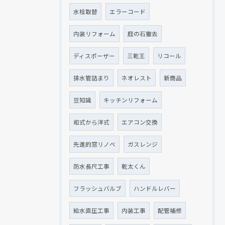
水栓取替
エラーコード
内装リフォーム
庭の石撤去
ディスポーザー
三乾王
リコール
排水管詰まり
ネオレスト
新商品
豆知識
キッチンリフォーム
和式から洋式
エアコン交換
先進的窓リノベ
ガスレンジ
防水長尺工事
乾太くん
フラッシュバルブ
ハンドルレバー
給水直圧工事
内装工事
配管補修