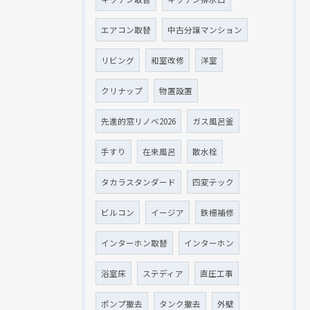
エアコン取替
中古分譲マンション
リビング
和室改修
洋室
クリナップ
物置設置
先進的窓リノベ2026
ガス風呂釜
手すり
在来風呂
散水栓
タカラスタンダード
四変テック
ビルコン
イージア
鉄柵補修
インターホン取替
インターホン
浴室床
ステディア
直圧工事
ポンプ撤去
タンク撤去
外壁