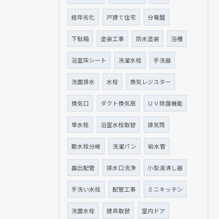
経年劣化
戸建て住宅
分電盤
下駄箱
塗装工事
防水塗装
浴槽
浴室床シート
洗濯水栓
手洗器
洗面排水
水栓
換気レジスター
換気口
ダクト換気扇
ＵＶ除菌機能
単水栓
浴室水栓取替
排気筒
散水栓分岐
洗濯パン
給水管
露出配管
排水口洗浄
小型湯沸し器
手洗い水栓
配管工事
ミニキッチン
洗面水栓
建具取替
室内ドア