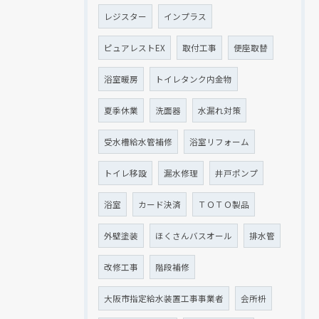
レジスター
インプラス
ピュアレストEX
取付工事
便座取替
浴室暖房
トイレタンク内金物
夏季休業
洗面器
水漏れ対策
受水槽給水管補修
浴室リフォーム
トイレ移設
漏水修理
井戸ポンプ
浴室
カード決済
ＴＯＴＯ製品
外壁塗装
ほくさんバスオール
排水管
改修工事
階段補修
大阪市指定給水装置工事事業者
会所枡