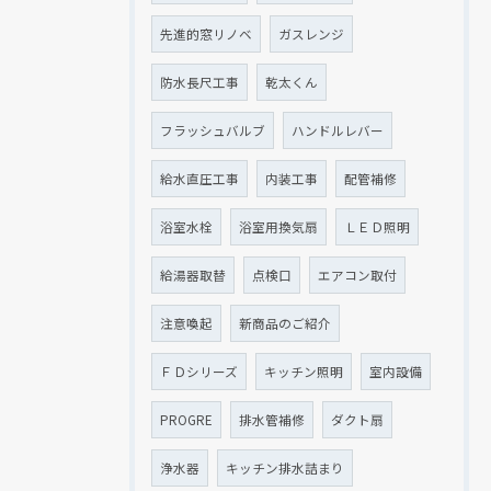
先進的窓リノベ
ガスレンジ
防水長尺工事
乾太くん
フラッシュバルブ
ハンドルレバー
給水直圧工事
内装工事
配管補修
浴室水栓
浴室用換気扇
ＬＥＤ照明
給湯器取替
点検口
エアコン取付
注意喚起
新商品のご紹介
ＦＤシリーズ
キッチン照明
室内設備
PROGRE
排水管補修
ダクト扇
浄水器
キッチン排水詰まり