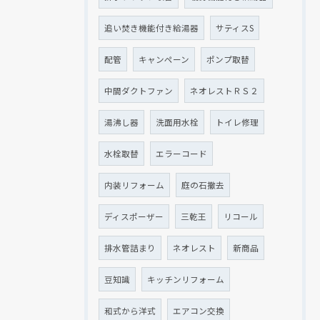
追い焚き機能付き給湯器
サティスS
配管
キャンペーン
ポンプ取替
中間ダクトファン
ネオレストＲＳ２
湯沸し器
洗面用水栓
トイレ修理
水栓取替
エラーコード
内装リフォーム
庭の石撤去
ディスポーザー
三乾王
リコール
排水管詰まり
ネオレスト
新商品
豆知識
キッチンリフォーム
和式から洋式
エアコン交換