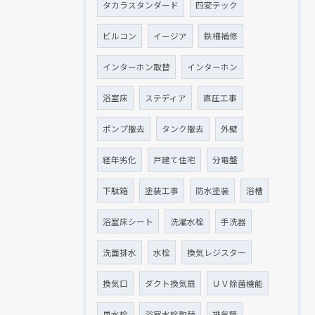
タカラスタンダード
四変テック
ビルコン
イージア
鉄柵補修
インターホン取替
インターホン
浴室床
ステディア
直圧工事
ポンプ撤去
タンク撤去
外壁
経年劣化
戸建て住宅
分電盤
下駄箱
塗装工事
防水塗装
浴槽
浴室床シート
洗濯水栓
手洗器
洗面排水
水栓
換気レジスター
換気口
ダクト換気扇
ＵＶ除菌機能
単水栓
浴室水栓取替
排気筒