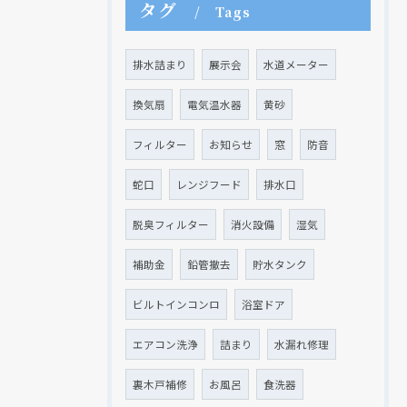
タグ
Tags
排水詰まり
展示会
水道メーター
換気扇
電気温水器
黄砂
クリックでチラシのページにジャンプします
クリックでチラシのページにジャンプします
フィルター
お知らせ
窓
防音
蛇口
レンジフード
排水口
脱臭フィルター
消火設備
湿気
補助金
鉛管撤去
貯水タンク
ビルトインコンロ
浴室ドア
エアコン洗浄
詰まり
水漏れ修理
裏木戸補修
お風呂
食洗器