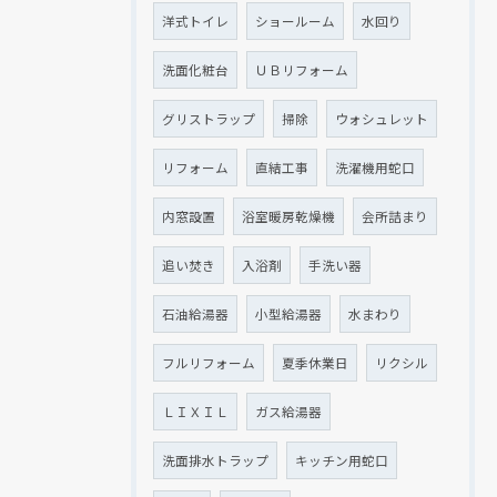
洋式トイレ
ショールーム
水回り
洗面化粧台
ＵＢリフォーム
グリストラップ
掃除
ウォシュレット
リフォーム
直結工事
洗濯機用蛇口
内窓設置
浴室暖房乾燥機
会所詰まり
追い焚き
入浴剤
手洗い器
石油給湯器
小型給湯器
水まわり
フルリフォーム
夏季休業日
リクシル
ＬＩＸＩＬ
ガス給湯器
洗面排水トラップ
キッチン用蛇口