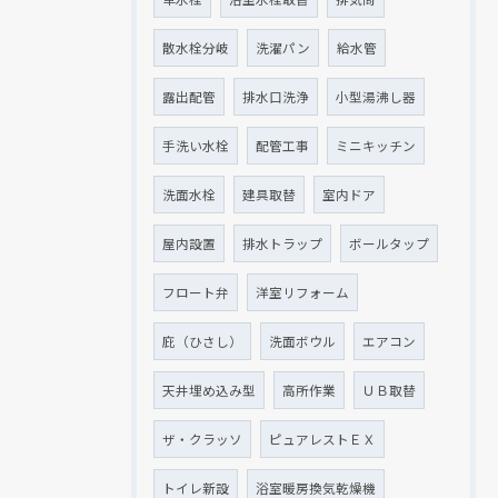
散水栓分岐
洗濯パン
給水管
露出配管
排水口洗浄
小型湯沸し器
手洗い水栓
配管工事
ミニキッチン
洗面水栓
建具取替
室内ドア
屋内設置
排水トラップ
ボールタップ
フロート弁
洋室リフォーム
庇（ひさし）
洗面ボウル
エアコン
天井埋め込み型
高所作業
ＵＢ取替
ザ・クラッソ
ピュアレストＥＸ
トイレ新設
浴室暖房換気乾燥機