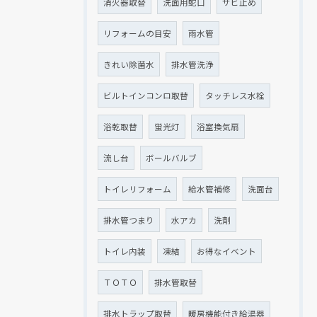
消火器取替
洗面用蛇口
サビ止め
リフォームの目安
雨水管
きれい除菌水
排水管洗浄
ビルトインコンロ取替
タッチレス水栓
浴乾取替
蛍光灯
浴室換気扇
流し台
ボールバルブ
トイレリフォーム
給水管補修
洗面台
排水管つまり
水アカ
洗剤
トイレ内装
凍結
お得なイベント
ＴＯＴＯ
排水管取替
排水トラップ取替
暖房機能付き給湯器