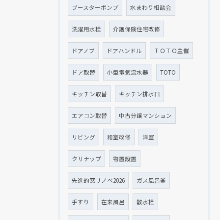
ブースターポンプ
水まわり相談会
洗濯用水栓
介護保険住宅改修
ドアノブ
ドアハンドル
ＴＯＴＯ主催
ドア取替
小型電気温水器
TOTO
キッチン取替
キッチン排水口
エアコン取替
中古分譲マンション
リビング
和室改修
洋室
クリナップ
物置設置
先進的窓リノベ2026
ガス風呂釜
手すり
在来風呂
散水栓