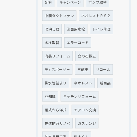
配管
キャンペーン
ポンプ取替
中間ダクトファン
ネオレストＲＳ２
湯沸し器
洗面用水栓
トイレ修理
水栓取替
エラーコード
内装リフォーム
庭の石撤去
ディスポーザー
三乾王
リコール
排水管詰まり
ネオレスト
新商品
豆知識
キッチンリフォーム
和式から洋式
エアコン交換
先進的窓リノベ
ガスレンジ
防水長尺工事
乾太くん