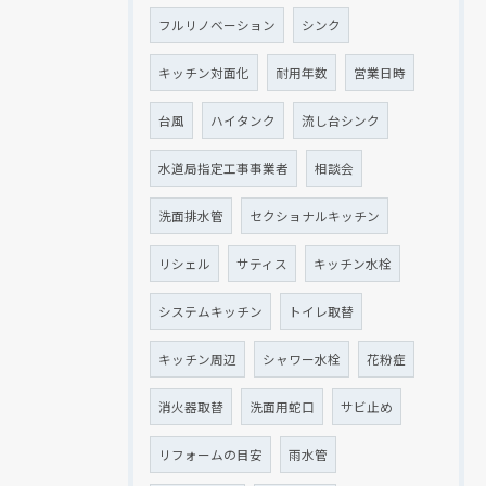
フルリノベーション
シンク
キッチン対面化
耐用年数
営業日時
台風
ハイタンク
流し台シンク
水道局指定工事事業者
相談会
洗面排水管
セクショナルキッチン
リシェル
サティス
キッチン水栓
システムキッチン
トイレ取替
キッチン周辺
シャワー水栓
花粉症
消火器取替
洗面用蛇口
サビ止め
リフォームの目安
雨水管