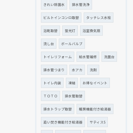
きれい除菌水
排水管洗浄
ビルトインコンロ取替
タッチレス水栓
浴乾取替
蛍光灯
浴室換気扇
流し台
ボールバルブ
トイレリフォーム
給水管補修
洗面台
排水管つまり
水アカ
洗剤
トイレ内装
凍結
お得なイベント
ＴＯＴＯ
排水管取替
排水トラップ取替
暖房機能付き給湯器
追い焚き機能付き給湯器
サティスS