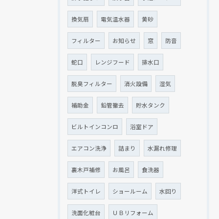
換気扇
電気温水器
黄砂
フィルター
お知らせ
窓
防音
蛇口
レンジフード
排水口
脱臭フィルター
消火設備
湿気
補助金
鉛管撤去
貯水タンク
ビルトインコンロ
浴室ドア
現在、新聞に入っている折込チラシです。
現在、新聞に入っている折込チラシです。
エアコン洗浄
詰まり
水漏れ修理
裏木戸補修
お風呂
食洗器
洋式トイレ
ショールーム
水回り
洗面化粧台
ＵＢリフォーム