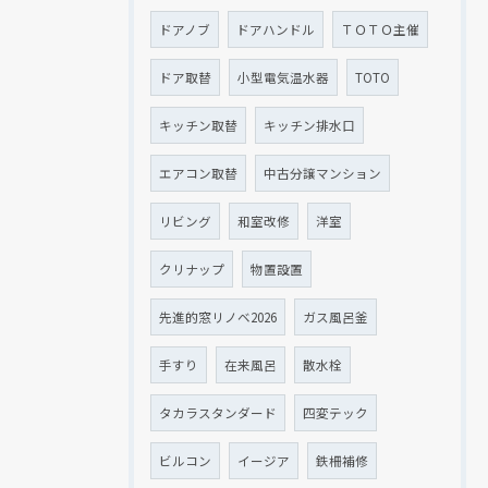
ドアノブ
ドアハンドル
ＴＯＴＯ主催
ドア取替
小型電気温水器
TOTO
キッチン取替
キッチン排水口
エアコン取替
中古分譲マンション
リビング
和室改修
洋室
クリナップ
物置設置
先進的窓リノベ2026
ガス風呂釜
手すり
在来風呂
散水栓
タカラスタンダード
四変テック
ビルコン
イージア
鉄柵補修