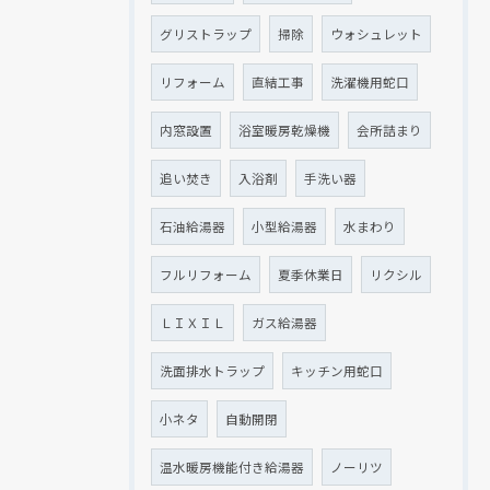
グリストラップ
掃除
ウォシュレット
リフォーム
直結工事
洗濯機用蛇口
クリックでチラシのページにジャンプします
クリックでチラシのページにジャンプします
内窓設置
浴室暖房乾燥機
会所詰まり
追い焚き
入浴剤
手洗い器
石油給湯器
小型給湯器
水まわり
フルリフォーム
夏季休業日
リクシル
ＬＩＸＩＬ
ガス給湯器
洗面排水トラップ
キッチン用蛇口
小ネタ
自動開閉
温水暖房機能付き給湯器
ノーリツ