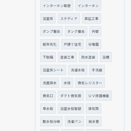
インターホン取替
インターホン
浴室床
ステディア
直圧工事
ポンプ撤去
タンク撤去
外壁
経年劣化
戸建て住宅
分電盤
下駄箱
塗装工事
防水塗装
浴槽
浴室床シート
洗濯水栓
手洗器
洗面排水
水栓
換気レジスター
換気口
ダクト換気扇
ＵＶ除菌機能
単水栓
浴室水栓取替
排気筒
散水栓分岐
洗濯パン
給水管