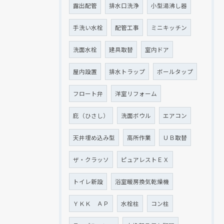
露出配管
排水口洗浄
小型湯沸し器
手洗い水栓
配管工事
ミニキッチン
洗面水栓
建具取替
室内ドア
屋内設置
排水トラップ
ボールタップ
フロート弁
洋室リフォーム
庇（ひさし）
洗面ボウル
エアコン
天井埋め込み型
高所作業
ＵＢ取替
ザ・クラッソ
ピュアレストＥＸ
トイレ新設
浴室暖房換気乾燥機
ＹＫＫ ＡＰ
水栓柱
コン柱