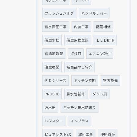
フラッシュバルブ
ハンドルレバー
給水直圧工事
内装工事
配管補修
浴室水栓
浴室用換気扇
ＬＥＤ照明
給湯器取替
点検口
エアコン取付
注意喚起
新商品のご紹介
ＦＤシリーズ
キッチン照明
室内設備
PROGRE
排水管補修
ダクト扇
浄水器
キッチン排水詰まり
レジスター
インプラス
ピュアレストEX
取付工事
便座取替