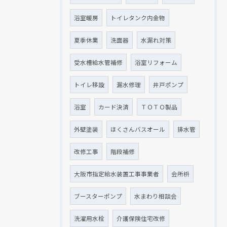
浴室暖房
トイレタンク内金物
夏季休業
洗面器
水漏れ対策
受水槽給水管補修
浴室リフォーム
トイレ移設
漏水修理
井戸ポンプ
浴室
カード決済
ＴＯＴＯ製品
外壁塗装
ほくさんバスオール
排水管
改修工事
階段補修
大阪市指定給水装置工事事業者
会所枡
ブースターポンプ
水まわり相談会
洗濯用水栓
介護保険住宅改修