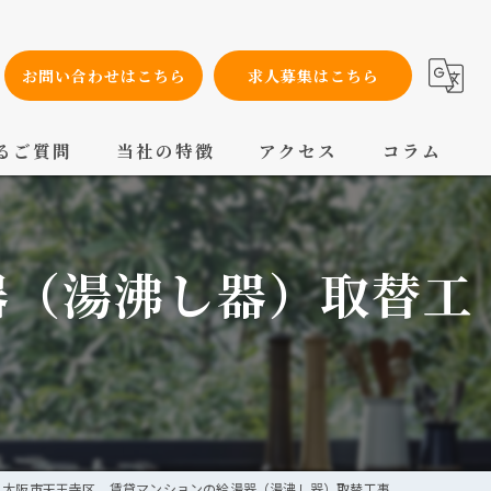
お問い合わせはこちら
求人募集はこちら
るご質問
当社の特徴
アクセス
コラム
設備工事
器（湯沸し器）取替工
内装工事
メンテナンス
配管工事
交換
大阪市天王寺区 賃貸マンションの給湯器（湯沸し器）取替工事