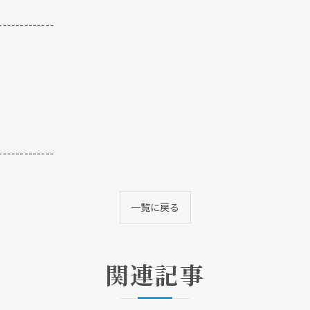
-------------
クリックでチラシのページにジャンプします
クリックでチラシのページにジャンプします
-------------
一覧に戻る
関連記事