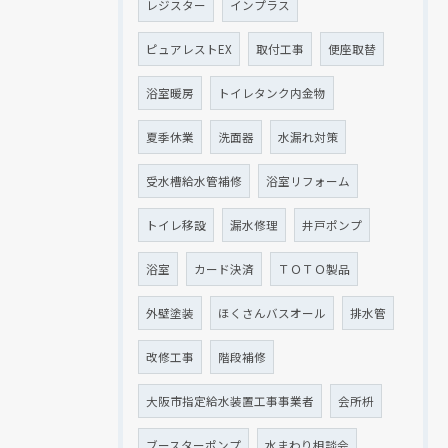
レジスター
インプラス
ピュアレストEX
取付工事
便座取替
浴室暖房
トイレタンク内金物
夏季休業
洗面器
水漏れ対策
受水槽給水管補修
浴室リフォーム
トイレ移設
漏水修理
井戸ポンプ
浴室
カード決済
ＴＯＴＯ製品
外壁塗装
ほくさんバスオール
排水管
改修工事
階段補修
大阪市指定給水装置工事事業者
会所枡
ブースターポンプ
水まわり相談会