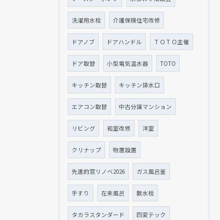
洗濯用水栓
介護保険住宅改修
ドアノブ
ドアハンドル
ＴＯＴＯ主催
ドア取替
小型電気温水器
TOTO
キッチン取替
キッチン排水口
エアコン取替
中古分譲マンション
リビング
和室改修
洋室
クリナップ
物置設置
先進的窓リノベ2026
ガス風呂釜
手すり
在来風呂
散水栓
タカラスタンダード
四変テック