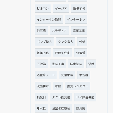
ビルコン
イージア
鉄柵補修
インターホン取替
インターホン
浴室床
ステディア
直圧工事
ポンプ撤去
タンク撤去
外壁
経年劣化
戸建て住宅
分電盤
下駄箱
塗装工事
防水塗装
浴槽
浴室床シート
洗濯水栓
手洗器
洗面排水
水栓
換気レジスター
換気口
ダクト換気扇
ＵＶ除菌機能
単水栓
浴室水栓取替
排気筒