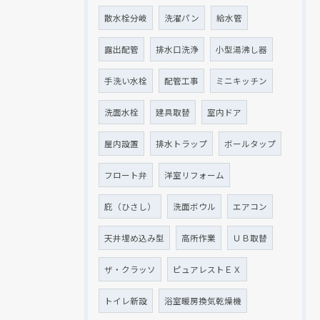
散水栓分岐
洗濯パン
給水管
露出配管
排水口洗浄
小型湯沸し器
手洗い水栓
配管工事
ミニキッチン
洗面水栓
建具取替
室内ドア
屋内設置
排水トラップ
ボールタップ
フロート弁
洋室リフォーム
庇（ひさし）
洗面ボウル
エアコン
天井埋め込み型
高所作業
ＵＢ取替
ザ・クラッソ
ピュアレストＥＸ
トイレ新設
浴室暖房換気乾燥機