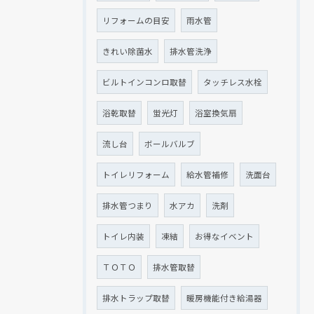
リフォームの目安
雨水管
きれい除菌水
排水管洗浄
ビルトインコンロ取替
タッチレス水栓
浴乾取替
蛍光灯
浴室換気扇
流し台
ボールバルブ
トイレリフォーム
給水管補修
洗面台
排水管つまり
水アカ
洗剤
トイレ内装
凍結
お得なイベント
ＴＯＴＯ
排水管取替
排水トラップ取替
暖房機能付き給湯器