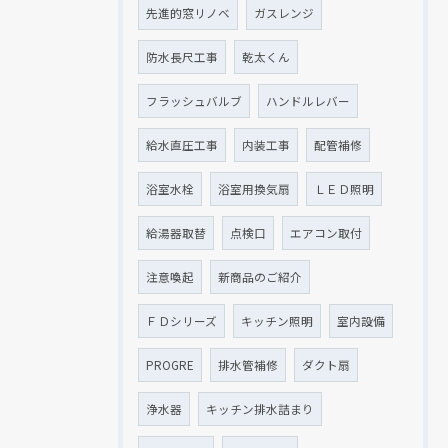
先進的窓リノベ
ガスレンジ
防水長尺工事
乾太くん
フラッシュバルブ
ハンドルレバー
給水直圧工事
内装工事
配管補修
浴室水栓
浴室用換気扇
ＬＥＤ照明
給湯器取替
点検口
エアコン取付
注意喚起
新商品のご紹介
ＦＤシリーズ
キッチン照明
室内設備
PROGRE
排水管補修
ダクト扇
浄水器
キッチン排水詰まり