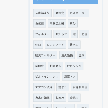
排水詰まり
展示会
水道メーター
換気扇
電気温水器
黄砂
フィルター
お知らせ
窓
防音
蛇口
レンジフード
排水口
脱臭フィルター
消火設備
湿気
補助金
鉛管撤去
貯水タンク
現在、新聞に入っている折込チラシです。
現在、新聞に入っている折込チラシです。
ビルトインコンロ
浴室ドア
エアコン洗浄
詰まり
水漏れ修理
裏木戸補修
お風呂
食洗器