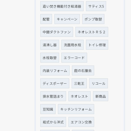
追い焚き機能付き給湯器
サティスS
配管
キャンペーン
ポンプ取替
中間ダクトファン
ネオレストＲＳ２
湯沸し器
洗面用水栓
トイレ修理
水栓取替
エラーコード
内装リフォーム
庭の石撤去
ディスポーザー
三乾王
リコール
排水管詰まり
ネオレスト
新商品
豆知識
キッチンリフォーム
和式から洋式
エアコン交換