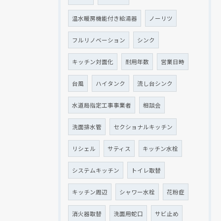
温水暖房機能付き給湯器
ノーリツ
フルリノベーション
シンク
キッチン対面化
耐用年数
営業日時
台風
ハイタンク
流し台シンク
水道局指定工事事業者
相談会
洗面排水管
セクショナルキッチン
リシェル
サティス
キッチン水栓
システムキッチン
トイレ取替
キッチン周辺
シャワー水栓
花粉症
消火器取替
洗面用蛇口
サビ止め