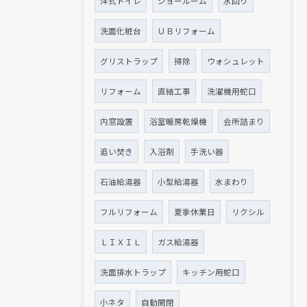
洋式トイレ
ショールーム
水回り
洗面化粧台
ＵＢリフォーム
グリストラップ
掃除
ウォシュレット
クリックでチラシのページにジャンプします
クリックでチラシのページにジャンプします
リフォーム
直結工事
洗濯機用蛇口
内窓設置
浴室暖房乾燥機
会所詰まり
追い焚き
入浴剤
手洗い器
石油給湯器
小型給湯器
水まわり
フルリフォーム
夏季休業日
リクシル
ＬＩＸＩＬ
ガス給湯器
洗面排水トラップ
キッチン用蛇口
小ネタ
自動開閉