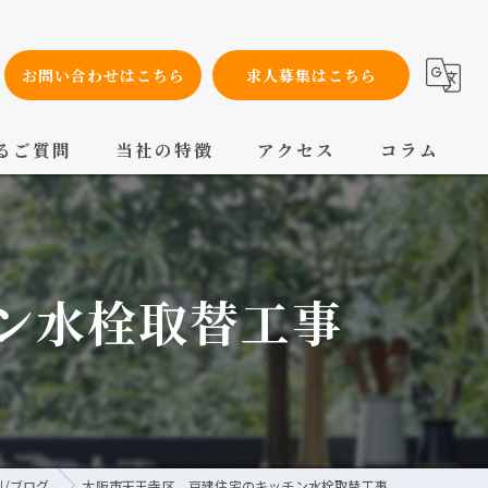
お問い合わせはこちら
求人募集はこちら
るご質問
当社の特徴
アクセス
コラム
設備工事
内装工事
ン水栓取替工事
メンテナンス
配管工事
交換
例/ブログ
大阪市天王寺区 戸建住宅のキッチン水栓取替工事