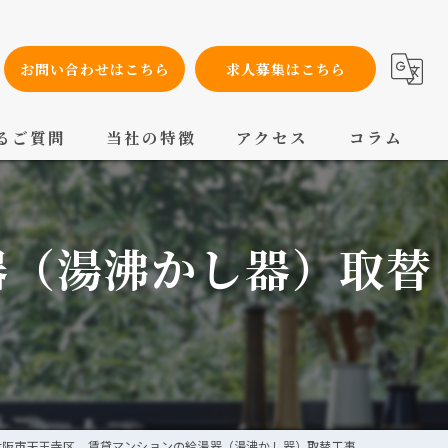
お問い合わせはこちら
求人募集はこちら
るご質問
当社の特徴
アクセス
コラム
設備工事
器（湯沸かし器）取替
内装工事
メンテナンス
配管工事
交換
大阪市天王寺区 賃貸マンションの給湯器（湯沸かし器）取替工事