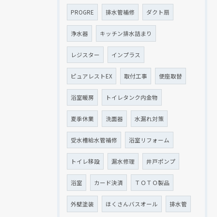
PROGRE
排水管補修
ダクト扇
浄水器
キッチン排水詰まり
レジスター
インプラス
ピュアレストEX
取付工事
便座取替
浴室暖房
トイレタンク内金物
夏季休業
洗面器
水漏れ対策
受水槽給水管補修
浴室リフォーム
トイレ移設
漏水修理
井戸ポンプ
浴室
カード決済
ＴＯＴＯ製品
外壁塗装
ほくさんバスオール
排水管