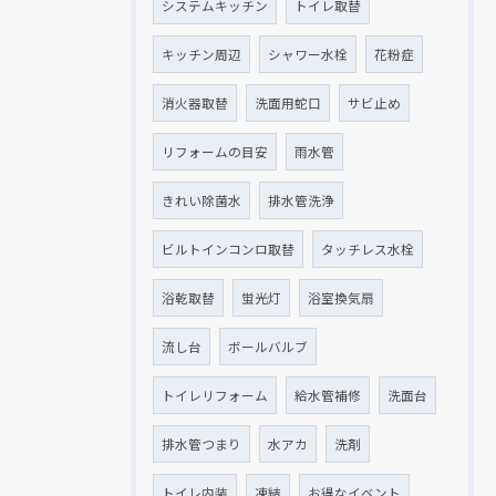
システムキッチン
トイレ取替
キッチン周辺
シャワー水栓
花粉症
消火器取替
洗面用蛇口
サビ止め
リフォームの目安
雨水管
きれい除菌水
排水管洗浄
ビルトインコンロ取替
タッチレス水栓
浴乾取替
蛍光灯
浴室換気扇
流し台
ボールバルブ
トイレリフォーム
給水管補修
洗面台
排水管つまり
水アカ
洗剤
トイレ内装
凍結
お得なイベント