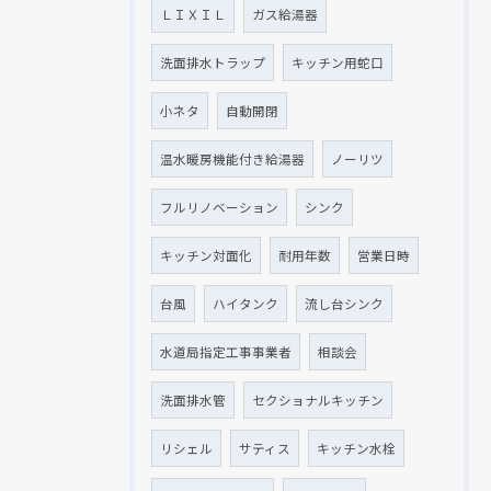
ＬＩＸＩＬ
ガス給湯器
洗面排水トラップ
キッチン用蛇口
小ネタ
自動開閉
温水暖房機能付き給湯器
ノーリツ
フルリノベーション
シンク
キッチン対面化
耐用年数
営業日時
台風
ハイタンク
流し台シンク
水道局指定工事事業者
相談会
洗面排水管
セクショナルキッチン
リシェル
サティス
キッチン水栓