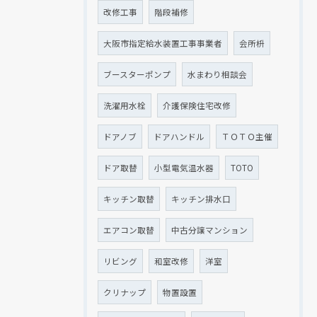
改修工事
階段補修
大阪市指定給水装置工事事業者
会所枡
ブースターポンプ
水まわり相談会
洗濯用水栓
介護保険住宅改修
ドアノブ
ドアハンドル
ＴＯＴＯ主催
ドア取替
小型電気温水器
TOTO
キッチン取替
キッチン排水口
エアコン取替
中古分譲マンション
リビング
和室改修
洋室
クリナップ
物置設置