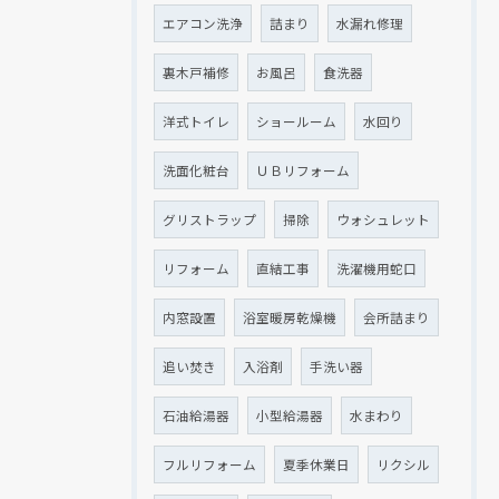
エアコン洗浄
詰まり
水漏れ修理
裏木戸補修
お風呂
食洗器
洋式トイレ
ショールーム
水回り
洗面化粧台
ＵＢリフォーム
グリストラップ
掃除
ウォシュレット
リフォーム
直結工事
洗濯機用蛇口
内窓設置
浴室暖房乾燥機
会所詰まり
追い焚き
入浴剤
手洗い器
石油給湯器
小型給湯器
水まわり
フルリフォーム
夏季休業日
リクシル