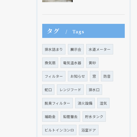
タグ
Tags
排水詰まり
展示会
水道メーター
換気扇
電気温水器
黄砂
フィルター
お知らせ
窓
防音
蛇口
レンジフード
排水口
脱臭フィルター
消火設備
湿気
補助金
鉛管撤去
貯水タンク
ビルトインコンロ
浴室ドア