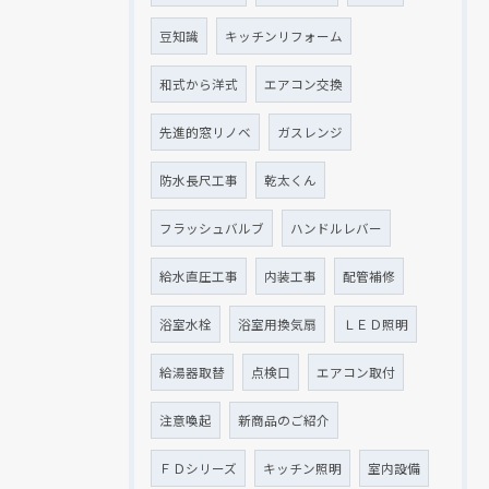
豆知識
キッチンリフォーム
和式から洋式
エアコン交換
先進的窓リノベ
ガスレンジ
防水長尺工事
乾太くん
フラッシュバルブ
ハンドルレバー
給水直圧工事
内装工事
配管補修
浴室水栓
浴室用換気扇
ＬＥＤ照明
給湯器取替
点検口
エアコン取付
注意喚起
新商品のご紹介
ＦＤシリーズ
キッチン照明
室内設備