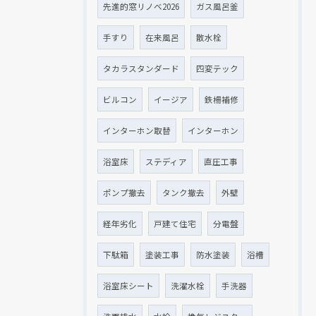
先進的窓リノベ2026
ガス風呂釜
手すり
在来風呂
散水栓
タカラスタンダード
四変テック
ビルコン
イージア
鉄柵補修
インターホン取替
インターホン
浴室床
ステディア
直圧工事
ポンプ撤去
タンク撤去
外壁
経年劣化
戸建て住宅
分電盤
下駄箱
塗装工事
防水塗装
浴槽
浴室床シート
洗濯水栓
手洗器