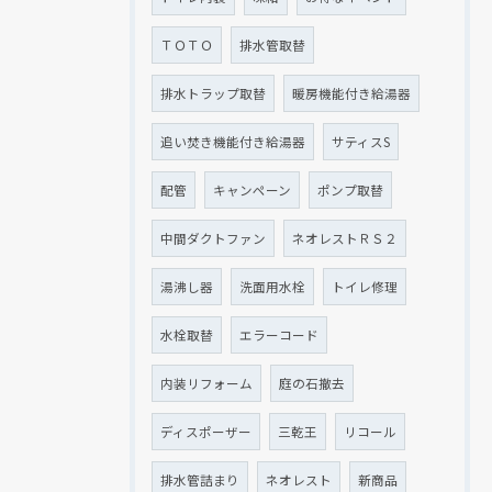
ＴＯＴＯ
排水管取替
排水トラップ取替
暖房機能付き給湯器
追い焚き機能付き給湯器
サティスS
配管
キャンペーン
ポンプ取替
中間ダクトファン
ネオレストＲＳ２
湯沸し器
洗面用水栓
トイレ修理
水栓取替
エラーコード
内装リフォーム
庭の石撤去
ディスポーザー
三乾王
リコール
排水管詰まり
ネオレスト
新商品