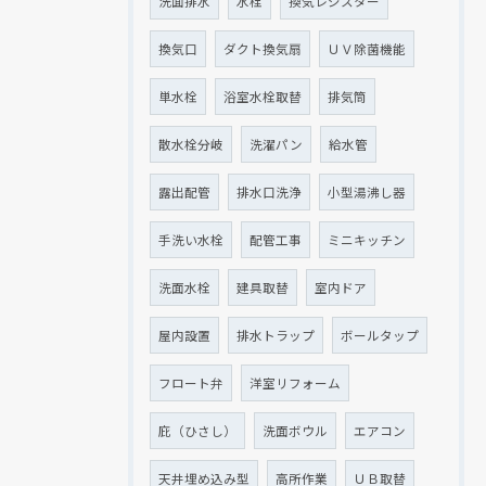
洗面排水
水栓
換気レジスター
換気口
ダクト換気扇
ＵＶ除菌機能
単水栓
浴室水栓取替
排気筒
散水栓分岐
洗濯パン
給水管
露出配管
排水口洗浄
小型湯沸し器
手洗い水栓
配管工事
ミニキッチン
洗面水栓
建具取替
室内ドア
屋内設置
排水トラップ
ボールタップ
フロート弁
洋室リフォーム
庇（ひさし）
洗面ボウル
エアコン
天井埋め込み型
高所作業
ＵＢ取替