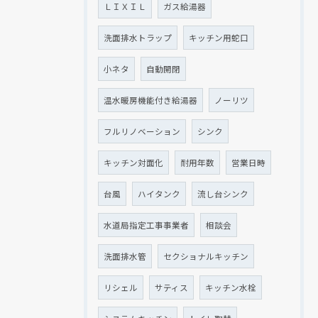
ＬＩＸＩＬ
ガス給湯器
洗面排水トラップ
キッチン用蛇口
小ネタ
自動開閉
温水暖房機能付き給湯器
ノーリツ
フルリノベーション
シンク
キッチン対面化
耐用年数
営業日時
台風
ハイタンク
流し台シンク
水道局指定工事事業者
相談会
洗面排水管
セクショナルキッチン
リシェル
サティス
キッチン水栓