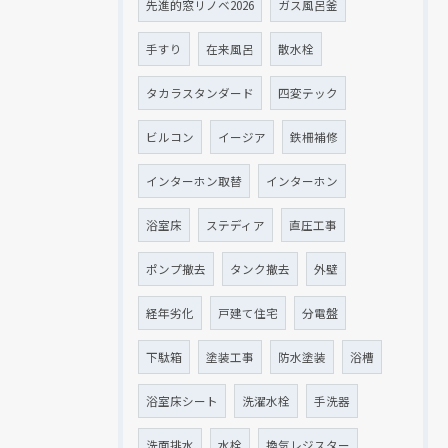
先進的窓リノベ2026
ガス風呂釜
手すり
在来風呂
散水栓
タカラスタンダード
四変テック
ビルコン
イージア
鉄柵補修
インターホン取替
インターホン
浴室床
ステディア
直圧工事
ポンプ撤去
タンク撤去
外壁
経年劣化
戸建て住宅
分電盤
下駄箱
塗装工事
防水塗装
浴槽
浴室床シート
洗濯水栓
手洗器
洗面排水
水栓
換気レジスター