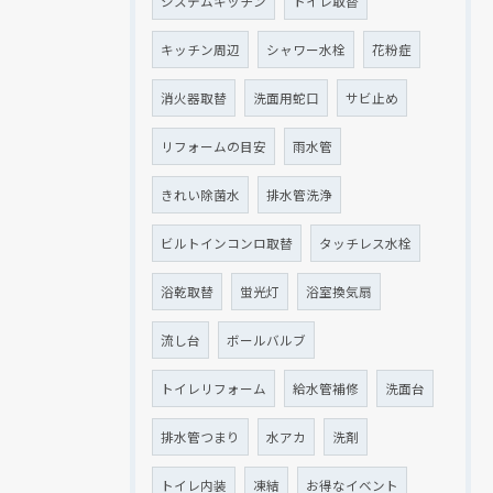
システムキッチン
トイレ取替
キッチン周辺
シャワー水栓
花粉症
消火器取替
洗面用蛇口
サビ止め
リフォームの目安
雨水管
きれい除菌水
排水管洗浄
ビルトインコンロ取替
タッチレス水栓
浴乾取替
蛍光灯
浴室換気扇
流し台
ボールバルブ
トイレリフォーム
給水管補修
洗面台
排水管つまり
水アカ
洗剤
トイレ内装
凍結
お得なイベント