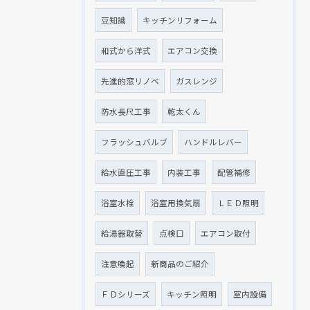
豆知識
キッチンリフォーム
和式から洋式
エアコン交換
先進的窓リノベ
ガスレンジ
防水長尺工事
乾太くん
フラッシュバルブ
ハンドルレバー
給水直圧工事
内装工事
配管補修
浴室水栓
浴室用換気扇
ＬＥＤ照明
給湯器取替
点検口
エアコン取付
注意喚起
新商品のご紹介
ＦＤシリーズ
キッチン照明
室内設備