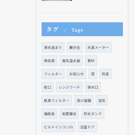
タグ
Tags
排水詰まり
展示会
水道メーター
換気扇
電気温水器
黄砂
フィルター
お知らせ
窓
防音
蛇口
レンジフード
排水口
脱臭フィルター
消火設備
湿気
現在、新聞に入っている折込チラシです。
現在、新聞に入っている折込チラシです。
補助金
鉛管撤去
貯水タンク
ビルトインコンロ
浴室ドア