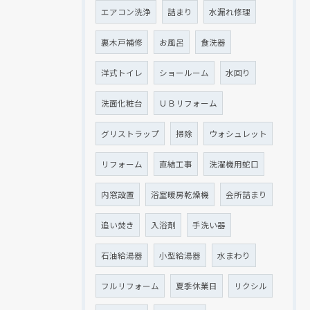
エアコン洗浄
詰まり
水漏れ修理
裏木戸補修
お風呂
食洗器
洋式トイレ
ショールーム
水回り
洗面化粧台
ＵＢリフォーム
クリックでチラシのページにジャンプします
クリックでチラシのページにジャンプします
グリストラップ
掃除
ウォシュレット
リフォーム
直結工事
洗濯機用蛇口
内窓設置
浴室暖房乾燥機
会所詰まり
追い焚き
入浴剤
手洗い器
石油給湯器
小型給湯器
水まわり
フルリフォーム
夏季休業日
リクシル