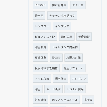
PROGRE
排水管補修
ダクト扇
浄水器
キッチン排水詰まり
レジスター
インプラス
ピュアレストEX
取付工事
便座取替
浴室暖房
トイレタンク内金物
夏季休業
洗面器
水漏れ対策
受水槽給水管補修
浴室リフォーム
トイレ移設
漏水修理
井戸ポンプ
浴室
カード決済
ＴＯＴＯ製品
外壁塗装
ほくさんバスオール
排水管