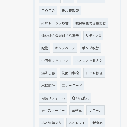
ＴＯＴＯ
排水管取替
排水トラップ取替
暖房機能付き給湯器
追い焚き機能付き給湯器
サティスS
配管
キャンペーン
ポンプ取替
中間ダクトファン
ネオレストＲＳ２
湯沸し器
洗面用水栓
トイレ修理
水栓取替
エラーコード
内装リフォーム
庭の石撤去
ディスポーザー
三乾王
リコール
排水管詰まり
ネオレスト
新商品