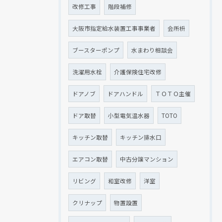
改修工事
階段補修
大阪市指定給水装置工事事業者
会所枡
ブースターポンプ
水まわり相談会
洗濯用水栓
介護保険住宅改修
ドアノブ
ドアハンドル
ＴＯＴＯ主催
ドア取替
小型電気温水器
TOTO
キッチン取替
キッチン排水口
エアコン取替
中古分譲マンション
リビング
和室改修
洋室
クリナップ
物置設置