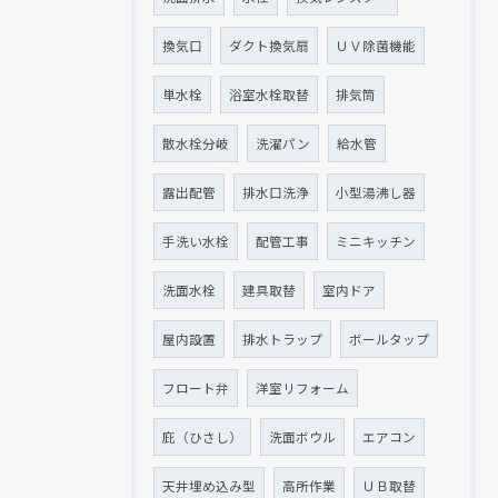
換気口
ダクト換気扇
ＵＶ除菌機能
単水栓
浴室水栓取替
排気筒
散水栓分岐
洗濯パン
給水管
露出配管
排水口洗浄
小型湯沸し器
手洗い水栓
配管工事
ミニキッチン
洗面水栓
建具取替
室内ドア
屋内設置
排水トラップ
ボールタップ
フロート弁
洋室リフォーム
庇（ひさし）
洗面ボウル
エアコン
天井埋め込み型
高所作業
ＵＢ取替