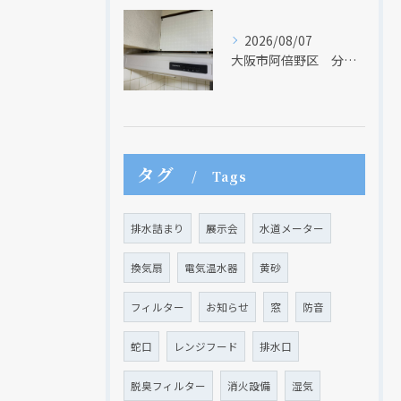
2026/08/07
大阪市阿倍野区 分譲マンションのレンジフード取替リフォーム工事 タカラスタンダード
タグ
Tags
排水詰まり
展示会
水道メーター
換気扇
電気温水器
黄砂
フィルター
お知らせ
窓
防音
蛇口
レンジフード
排水口
現在、新聞に入っている折込チラシです。
現在、新聞に入っている折込チラシです。
脱臭フィルター
消火設備
湿気