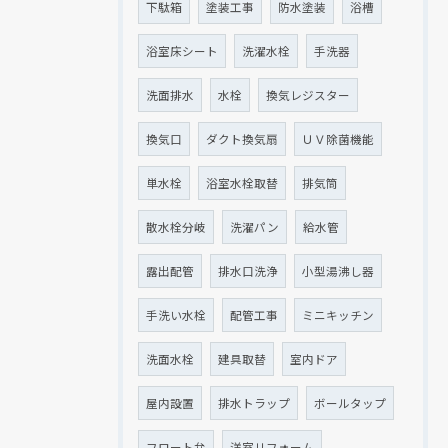
下駄箱
塗装工事
防水塗装
浴槽
浴室床シート
洗濯水栓
手洗器
洗面排水
水栓
換気レジスター
換気口
ダクト換気扇
ＵＶ除菌機能
単水栓
浴室水栓取替
排気筒
散水栓分岐
洗濯パン
給水管
露出配管
排水口洗浄
小型湯沸し器
手洗い水栓
配管工事
ミニキッチン
洗面水栓
建具取替
室内ドア
屋内設置
排水トラップ
ボールタップ
フロート弁
洋室リフォーム