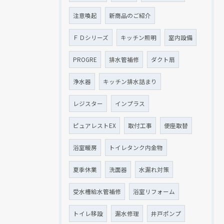
注意喚起
新商品のご紹介
ＦＤシリーズ
キッチン照明
室内設備
PROGRE
排水管補修
ダクト扇
浄水器
キッチン排水詰まり
レジスター
インプラス
ピュアレストEX
取付工事
便座取替
浴室暖房
トイレタンク内金物
夏季休業
洗面器
水漏れ対策
受水槽給水管補修
浴室リフォーム
トイレ移設
漏水修理
井戸ポンプ