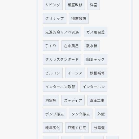
リビング
和室改修
洋室
クリナップ
物置設置
先進的窓リノベ2026
ガス風呂釜
手すり
在来風呂
散水栓
タカラスタンダード
四変テック
ビルコン
イージア
鉄柵補修
インターホン取替
インターホン
浴室床
ステディア
直圧工事
ポンプ撤去
タンク撤去
外壁
経年劣化
戸建て住宅
分電盤