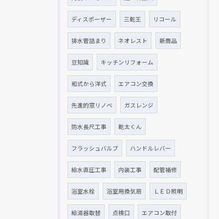
ディスポーザー
三乾王
リコール
排水管詰まり
ネオレスト
新商品
豆知識
キッチンリフォーム
和式から洋式
エアコン交換
先進的窓リノベ
ガスレンジ
防水長尺工事
乾太くん
フラッシュバルブ
ハンドルレバー
給水直圧工事
内装工事
配管補修
浴室水栓
浴室用換気扇
ＬＥＤ照明
給湯器取替
点検口
エアコン取付