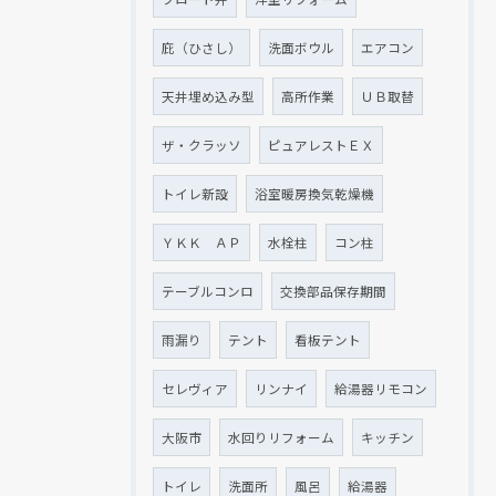
庇（ひさし）
洗面ボウル
エアコン
天井埋め込み型
高所作業
ＵＢ取替
ザ・クラッソ
ピュアレストＥＸ
トイレ新設
浴室暖房換気乾燥機
ＹＫＫ ＡＰ
水栓柱
コン柱
テーブルコンロ
交換部品保存期間
雨漏り
テント
看板テント
セレヴィア
リンナイ
給湯器リモコン
大阪市
水回りリフォーム
キッチン
トイレ
洗面所
風呂
給湯器