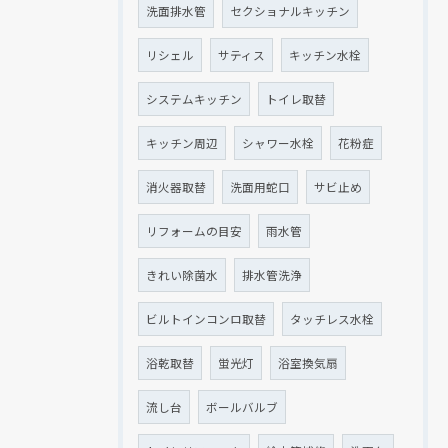
洗面排水管
セクショナルキッチン
リシェル
サティス
キッチン水栓
システムキッチン
トイレ取替
キッチン周辺
シャワー水栓
花粉症
消火器取替
洗面用蛇口
サビ止め
リフォームの目安
雨水管
きれい除菌水
排水管洗浄
ビルトインコンロ取替
タッチレス水栓
浴乾取替
蛍光灯
浴室換気扇
流し台
ボールバルブ