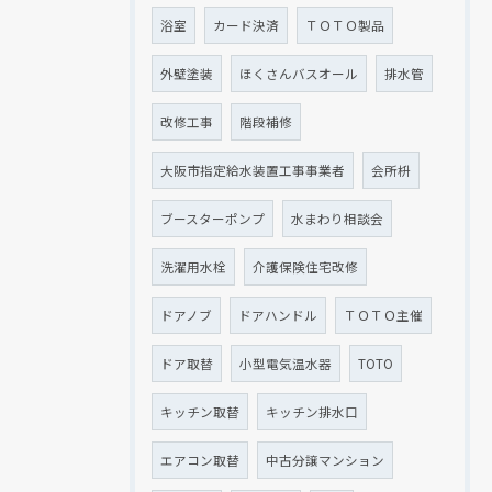
浴室
カード決済
ＴＯＴＯ製品
外壁塗装
ほくさんバスオール
排水管
改修工事
階段補修
大阪市指定給水装置工事事業者
会所枡
ブースターポンプ
水まわり相談会
洗濯用水栓
介護保険住宅改修
ドアノブ
ドアハンドル
ＴＯＴＯ主催
ドア取替
小型電気温水器
TOTO
キッチン取替
キッチン排水口
エアコン取替
中古分譲マンション