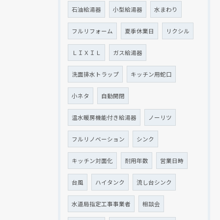
石油給湯器
小型給湯器
水まわり
フルリフォーム
夏季休業日
リクシル
ＬＩＸＩＬ
ガス給湯器
洗面排水トラップ
キッチン用蛇口
小ネタ
自動開閉
温水暖房機能付き給湯器
ノーリツ
フルリノベーション
シンク
キッチン対面化
耐用年数
営業日時
台風
ハイタンク
流し台シンク
水道局指定工事事業者
相談会