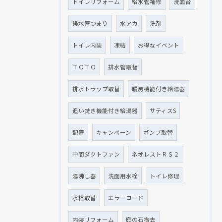
トイレリフォーム
給水管補修
洗面台
排水管つまり
水アカ
洗剤
トイレ内装
凍結
お得なイベント
ＴＯＴＯ
排水管取替
排水トラップ取替
暖房機能付き給湯器
追い焚き機能付き給湯器
サティスS
配管
キャンペーン
ポンプ取替
中間ダクトファン
ネオレストＲＳ２
湯沸し器
洗面用水栓
トイレ修理
水栓取替
エラーコード
内装リフォーム
庭の石撤去