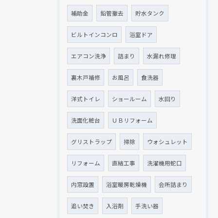
補助金
鉛管撤去
貯水タンク
ビルトインコンロ
浴室ドア
エアコン洗浄
詰まり
水漏れ修理
裏木戸補修
お風呂
食洗器
洋式トイレ
ショールーム
水回り
クリックでチラシのページにジャンプします
クリックでチラシのページにジャンプします
洗面化粧台
ＵＢリフォーム
グリストラップ
掃除
ウォシュレット
リフォーム
直結工事
洗濯機用蛇口
内窓設置
浴室暖房乾燥機
会所詰まり
追い焚き
入浴剤
手洗い器