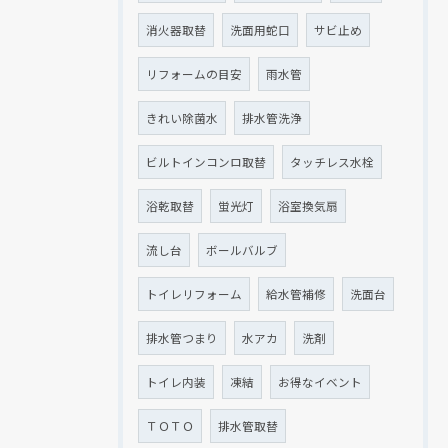
消火器取替
洗面用蛇口
サビ止め
リフォームの目安
雨水管
きれい除菌水
排水管洗浄
ビルトインコンロ取替
タッチレス水栓
浴乾取替
蛍光灯
浴室換気扇
流し台
ボールバルブ
トイレリフォーム
給水管補修
洗面台
排水管つまり
水アカ
洗剤
トイレ内装
凍結
お得なイベント
ＴＯＴＯ
排水管取替