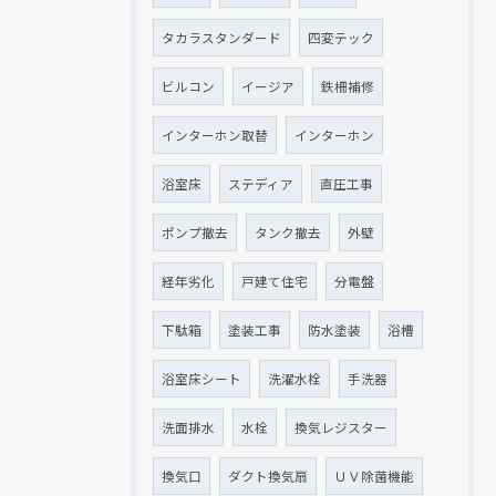
タカラスタンダード
四変テック
ビルコン
イージア
鉄柵補修
インターホン取替
インターホン
浴室床
ステディア
直圧工事
ポンプ撤去
タンク撤去
外壁
経年劣化
戸建て住宅
分電盤
下駄箱
塗装工事
防水塗装
浴槽
浴室床シート
洗濯水栓
手洗器
洗面排水
水栓
換気レジスター
換気口
ダクト換気扇
ＵＶ除菌機能