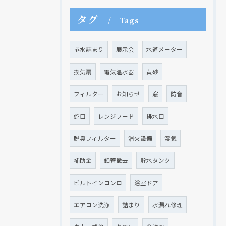
タグ
Tags
現在、新聞に入っている折込チラシです。
現在、新聞に入っている折込チラシです。
排水詰まり
展示会
水道メーター
換気扇
電気温水器
黄砂
フィルター
お知らせ
窓
防音
蛇口
レンジフード
排水口
脱臭フィルター
消火設備
湿気
補助金
鉛管撤去
貯水タンク
ビルトインコンロ
浴室ドア
クリックでチラシのページにジャンプします
クリックでチラシのページにジャンプします
エアコン洗浄
詰まり
水漏れ修理