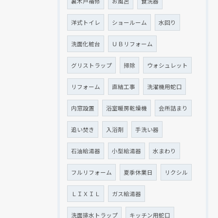
裏木戸補修
お風呂
食洗器
洋式トイレ
ショールーム
水回り
洗面化粧台
ＵＢリフォーム
グリストラップ
掃除
ウォシュレット
リフォーム
直結工事
洗濯機用蛇口
内窓設置
浴室暖房乾燥機
会所詰まり
追い焚き
入浴剤
手洗い器
石油給湯器
小型給湯器
水まわり
フルリフォーム
夏季休業日
リクシル
ＬＩＸＩＬ
ガス給湯器
洗面排水トラップ
キッチン用蛇口