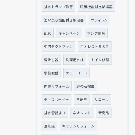
排水トラップ取替
暖房機能付き給湯器
追い焚き機能付き給湯器
サティスS
配管
キャンペーン
ポンプ取替
中間ダクトファン
ネオレストＲＳ２
湯沸し器
洗面用水栓
トイレ修理
水栓取替
エラーコード
内装リフォーム
庭の石撤去
ディスポーザー
三乾王
リコール
排水管詰まり
ネオレスト
新商品
豆知識
キッチンリフォーム