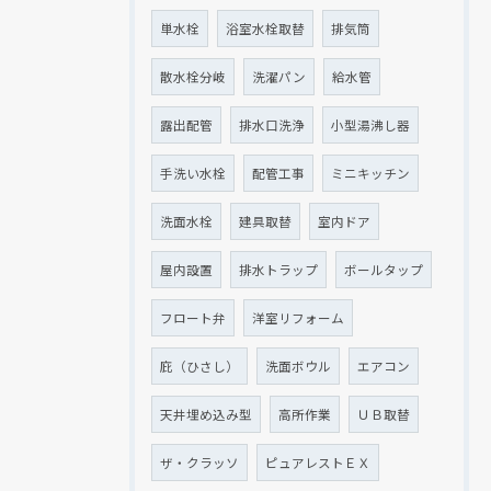
単水栓
浴室水栓取替
排気筒
散水栓分岐
洗濯パン
給水管
露出配管
排水口洗浄
小型湯沸し器
手洗い水栓
配管工事
ミニキッチン
洗面水栓
建具取替
室内ドア
屋内設置
排水トラップ
ボールタップ
フロート弁
洋室リフォーム
庇（ひさし）
洗面ボウル
エアコン
天井埋め込み型
高所作業
ＵＢ取替
ザ・クラッソ
ピュアレストＥＸ