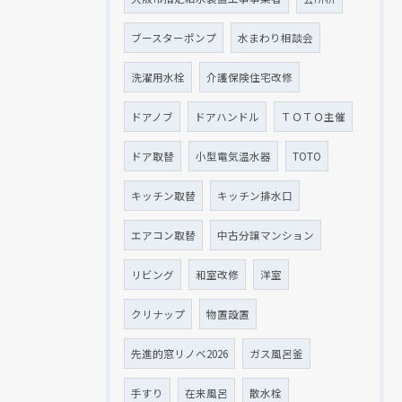
ブースターポンプ
水まわり相談会
洗濯用水栓
介護保険住宅改修
ドアノブ
ドアハンドル
ＴＯＴＯ主催
ドア取替
小型電気温水器
TOTO
キッチン取替
キッチン排水口
エアコン取替
中古分譲マンション
リビング
和室改修
洋室
クリナップ
物置設置
先進的窓リノベ2026
ガス風呂釜
手すり
在来風呂
散水栓