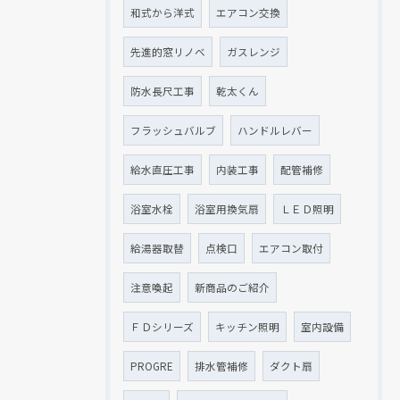
和式から洋式
エアコン交換
先進的窓リノベ
ガスレンジ
防水長尺工事
乾太くん
フラッシュバルブ
ハンドルレバー
給水直圧工事
内装工事
配管補修
浴室水栓
浴室用換気扇
ＬＥＤ照明
給湯器取替
点検口
エアコン取付
注意喚起
新商品のご紹介
ＦＤシリーズ
キッチン照明
室内設備
PROGRE
排水管補修
ダクト扇