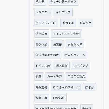
浄水器
キッチン排水詰まり
レジスター
インプラス
ピュアレストEX
取付工事
便座取替
浴室暖房
トイレタンク内金物
夏季休業
洗面器
水漏れ対策
受水槽給水管補修
浴室リフォーム
トイレ移設
漏水修理
井戸ポンプ
浴室
カード決済
ＴＯＴＯ製品
外壁塗装
ほくさんバスオール
排水管
改修工事
階段補修
大阪市指定給水装置工事事業者
会所枡