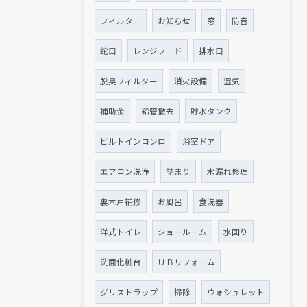
フィルター
お知らせ
窓
防音
蛇口
レンジフード
排水口
脱臭フィルター
消火設備
湿気
補助金
鉛管撤去
貯水タンク
ビルトインコンロ
浴室ドア
エアコン洗浄
詰まり
水漏れ修理
裏木戸補修
お風呂
食洗器
洋式トイレ
ショールーム
水回り
洗面化粧台
ＵＢリフォーム
グリストラップ
掃除
ウォシュレット