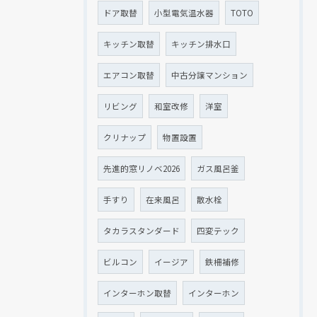
ドア取替
小型電気温水器
TOTO
キッチン取替
キッチン排水口
エアコン取替
中古分譲マンション
リビング
和室改修
洋室
クリナップ
物置設置
先進的窓リノベ2026
ガス風呂釜
手すり
在来風呂
散水栓
タカラスタンダード
四変テック
ビルコン
イージア
鉄柵補修
インターホン取替
インターホン