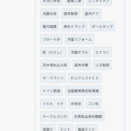
手洗い水栓
配管工事
ミニキッチン
洗面水栓
建具取替
室内ドア
屋内設置
排水トラップ
ボールタップ
フロート弁
洋室リフォーム
庇（ひさし）
洗面ボウル
エアコン
天井埋め込み型
高所作業
ＵＢ取替
ザ・クラッソ
ピュアレストＥＸ
トイレ新設
浴室暖房換気乾燥機
ＹＫＫ ＡＰ
水栓柱
コン柱
テーブルコンロ
交換部品保存期間
雨漏り
テント
看板テント