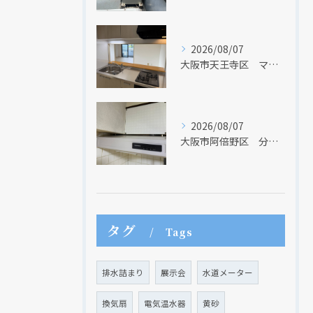
現在、新聞に入っている折込チラシです。
現在、新聞に入っている折込チラシです。
2026/08/07
大阪市天王寺区 マンションのキッチン取替及び内装リフォーム工事 クリナップ
2026/08/07
大阪市阿倍野区 分譲マンションのレンジフード取替リフォーム工事 タカラスタンダード
クリックでチラシのページにジャンプします
クリックでチラシのページにジャンプします
タグ
Tags
排水詰まり
展示会
水道メーター
換気扇
電気温水器
黄砂