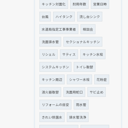
キッチン対面化
耐用年数
営業日時
台風
ハイタンク
流し台シンク
水道局指定工事事業者
相談会
洗面排水管
セクショナルキッチン
リシェル
サティス
キッチン水栓
システムキッチン
トイレ取替
キッチン周辺
シャワー水栓
花粉症
消火器取替
洗面用蛇口
サビ止め
リフォームの目安
雨水管
きれい除菌水
排水管洗浄