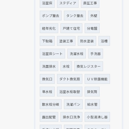
浴室床
ステディア
直圧工事
ポンプ撤去
タンク撤去
外壁
経年劣化
戸建て住宅
分電盤
下駄箱
塗装工事
防水塗装
浴槽
浴室床シート
洗濯水栓
手洗器
洗面排水
水栓
換気レジスター
換気口
ダクト換気扇
ＵＶ除菌機能
単水栓
浴室水栓取替
排気筒
散水栓分岐
洗濯パン
給水管
露出配管
排水口洗浄
小型湯沸し器