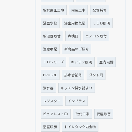
給水直圧工事
内装工事
配管補修
浴室水栓
浴室用換気扇
ＬＥＤ照明
給湯器取替
点検口
エアコン取付
注意喚起
新商品のご紹介
ＦＤシリーズ
キッチン照明
室内設備
PROGRE
排水管補修
ダクト扇
浄水器
キッチン排水詰まり
レジスター
インプラス
ピュアレストEX
取付工事
便座取替
浴室暖房
トイレタンク内金物