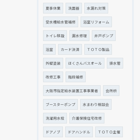
夏季休業
洗面器
水漏れ対策
受水槽給水管補修
浴室リフォーム
トイレ移設
漏水修理
井戸ポンプ
浴室
カード決済
ＴＯＴＯ製品
外壁塗装
ほくさんバスオール
排水管
改修工事
階段補修
大阪市指定給水装置工事事業者
会所枡
ブースターポンプ
水まわり相談会
洗濯用水栓
介護保険住宅改修
ドアノブ
ドアハンドル
ＴＯＴＯ主催