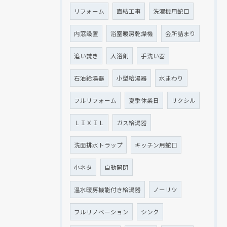
リフォーム
直結工事
洗濯機用蛇口
内窓設置
浴室暖房乾燥機
会所詰まり
追い焚き
入浴剤
手洗い器
石油給湯器
小型給湯器
水まわり
フルリフォーム
夏季休業日
リクシル
ＬＩＸＩＬ
ガス給湯器
洗面排水トラップ
キッチン用蛇口
小ネタ
自動開閉
温水暖房機能付き給湯器
ノーリツ
フルリノベーション
シンク