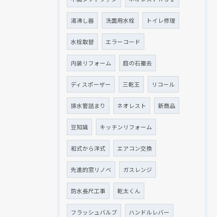
湯沸し器
洗面用水栓
トイレ修理
水栓取替
エラーコード
内装リフォーム
庭の石撤去
ディスポーザー
三乾王
リコール
排水管詰まり
ネオレスト
新商品
豆知識
キッチンリフォーム
和式から洋式
エアコン交換
先進的窓リノベ
ガスレンジ
防水長尺工事
乾太くん
フラッシュバルブ
ハンドルレバー