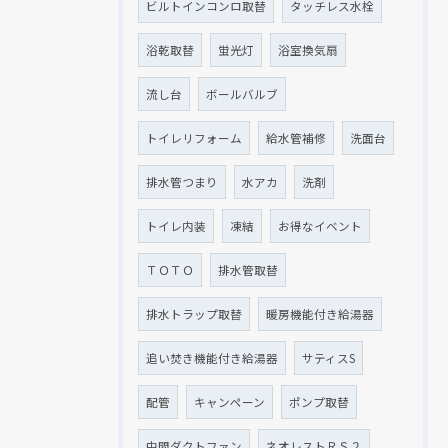
ビルトインコンロ取替
タッチレス水栓
浴乾取替
蛍光灯
浴室換気扇
流し台
ボールバルブ
トイレリフォーム
給水管補修
洗面台
排水管つまり
水アカ
洗剤
トイレ内装
凍結
お得なイベント
ＴＯＴＯ
排水管取替
排水トラップ取替
暖房機能付き給湯器
追い焚き機能付き給湯器
サティスS
配管
キャンペーン
ポンプ取替
中間ダクトファン
ネオレストＲＳ２