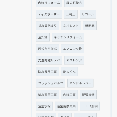
内装リフォーム
庭の石撤去
ディスポーザー
三乾王
リコール
排水管詰まり
ネオレスト
新商品
豆知識
キッチンリフォーム
和式から洋式
エアコン交換
先進的窓リノベ
ガスレンジ
防水長尺工事
乾太くん
フラッシュバルブ
ハンドルレバー
給水直圧工事
内装工事
配管補修
浴室水栓
浴室用換気扇
ＬＥＤ照明