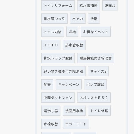
トイレリフォーム
給水管補修
洗面台
排水管つまり
水アカ
洗剤
トイレ内装
凍結
お得なイベント
ＴＯＴＯ
排水管取替
排水トラップ取替
暖房機能付き給湯器
追い焚き機能付き給湯器
サティスS
配管
キャンペーン
ポンプ取替
中間ダクトファン
ネオレストＲＳ２
湯沸し器
洗面用水栓
トイレ修理
水栓取替
エラーコード