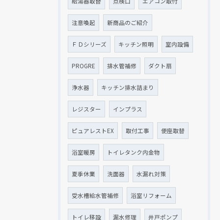
給湯器取替
点検口
エアコン取付
注意喚起
新商品のご紹介
ＦＤシリーズ
キッチン照明
室内設備
PROGRE
排水管補修
ダクト扇
浄水器
キッチン排水詰まり
レジスター
インプラス
ピュアレストEX
取付工事
便座取替
浴室暖房
トイレタンク内金物
夏季休業
洗面器
水漏れ対策
受水槽給水管補修
浴室リフォーム
トイレ移設
漏水修理
井戸ポンプ