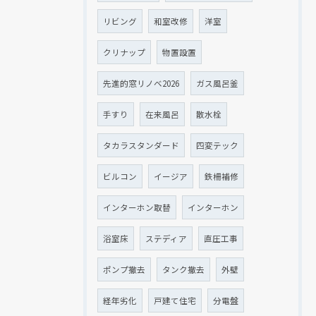
リビング
和室改修
洋室
クリナップ
物置設置
先進的窓リノベ2026
ガス風呂釜
手すり
在来風呂
散水栓
タカラスタンダード
四変テック
ビルコン
イージア
鉄柵補修
インターホン取替
インターホン
浴室床
ステディア
直圧工事
ポンプ撤去
タンク撤去
外壁
経年劣化
戸建て住宅
分電盤