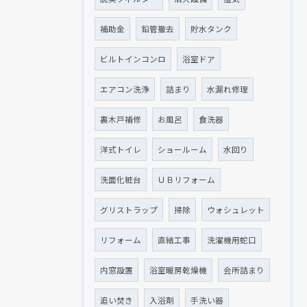
クリックでチラシのページにジャンプします
クリックでチラシのページにジャンプします
補助金
鉛管撤去
貯水タンク
ビルトインコンロ
浴室ドア
エアコン洗浄
詰まり
水漏れ修理
裏木戸補修
お風呂
食洗器
洋式トイレ
ショールーム
水回り
洗面化粧台
ＵＢリフォーム
グリストラップ
掃除
ウォシュレット
リフォーム
直結工事
洗濯機用蛇口
内窓設置
浴室暖房乾燥機
会所詰まり
追い焚き
入浴剤
手洗い器