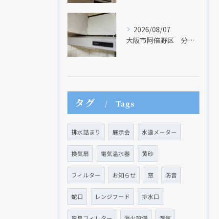
2026/08/07
大阪市阿倍野区 分譲マンションのレンジフード取替リフォーム工事 タカラスタンダード
現在、新聞に入っている折込チラシです。
現在、新聞に入っている折込チラシです。
タグ
Tags
排水詰まり
展示会
水道メーター
換気扇
電気温水器
黄砂
フィルター
お知らせ
窓
防音
蛇口
レンジフード
排水口
脱臭フィルター
消火設備
湿気