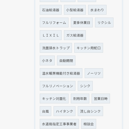
石油給湯器
小型給湯器
水まわり
フルリフォーム
夏季休業日
リクシル
ＬＩＸＩＬ
ガス給湯器
洗面排水トラップ
キッチン用蛇口
小ネタ
自動開閉
温水暖房機能付き給湯器
ノーリツ
フルリノベーション
シンク
キッチン対面化
耐用年数
営業日時
台風
ハイタンク
流し台シンク
水道局指定工事事業者
相談会