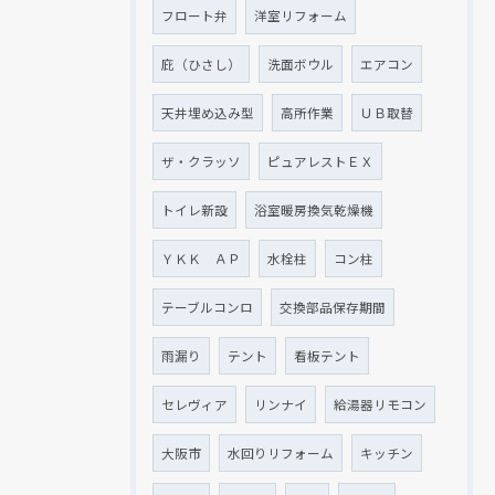
フロート弁
洋室リフォーム
庇（ひさし）
洗面ボウル
エアコン
天井埋め込み型
高所作業
ＵＢ取替
ザ・クラッソ
ピュアレストＥＸ
トイレ新設
浴室暖房換気乾燥機
ＹＫＫ ＡＰ
水栓柱
コン柱
テーブルコンロ
交換部品保存期間
雨漏り
テント
看板テント
セレヴィア
リンナイ
給湯器リモコン
大阪市
水回りリフォーム
キッチン