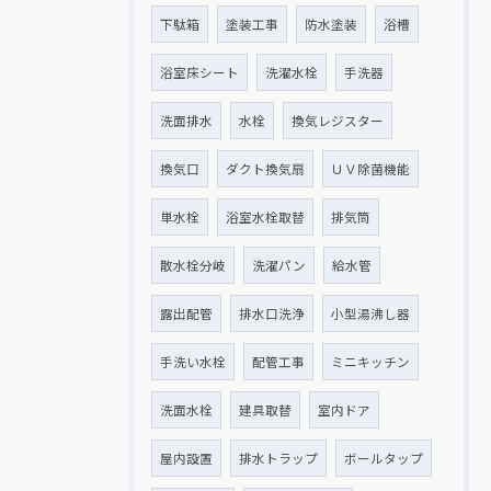
下駄箱
塗装工事
防水塗装
浴槽
浴室床シート
洗濯水栓
手洗器
洗面排水
水栓
換気レジスター
換気口
ダクト換気扇
ＵＶ除菌機能
単水栓
浴室水栓取替
排気筒
散水栓分岐
洗濯パン
給水管
露出配管
排水口洗浄
小型湯沸し器
手洗い水栓
配管工事
ミニキッチン
洗面水栓
建具取替
室内ドア
屋内設置
排水トラップ
ボールタップ