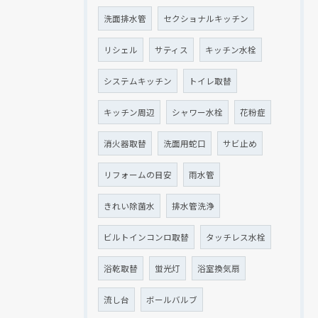
洗面排水管
セクショナルキッチン
リシェル
サティス
キッチン水栓
システムキッチン
トイレ取替
キッチン周辺
シャワー水栓
花粉症
消火器取替
洗面用蛇口
サビ止め
リフォームの目安
雨水管
きれい除菌水
排水管洗浄
ビルトインコンロ取替
タッチレス水栓
浴乾取替
蛍光灯
浴室換気扇
流し台
ボールバルブ