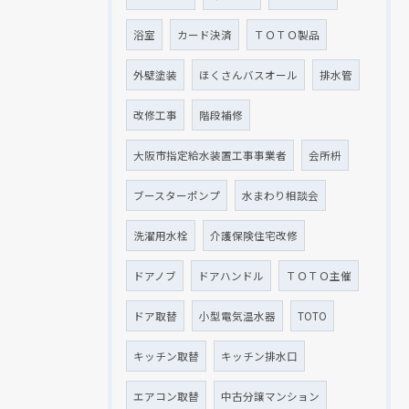
浴室
カード決済
ＴＯＴＯ製品
外壁塗装
ほくさんバスオール
排水管
改修工事
階段補修
大阪市指定給水装置工事事業者
会所枡
ブースターポンプ
水まわり相談会
洗濯用水栓
介護保険住宅改修
ドアノブ
ドアハンドル
ＴＯＴＯ主催
ドア取替
小型電気温水器
TOTO
キッチン取替
キッチン排水口
エアコン取替
中古分譲マンション