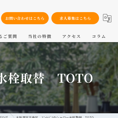
お問い合わせはこちら
求人募集はこちら
るご質問
当社の特徴
アクセス
コラム
設備工事
内装工事
水栓取替 TOTO
メンテナンス
配管工事
交換
ブログ
大阪市天王寺区 ﾕﾆｯﾄﾊﾞｽのシャワー水栓取替 TOTO