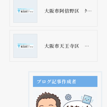
大阪市阿倍野区 ｸﾘﾅｯﾌﾟラクエラ 上にも下にも収納 キッチンリフォーム
大阪市天王寺区 サザナ TOTOユニットバス ﾎｯｶﾗﾘ床 魔法瓶浴槽 拡大
ブログ記事作成者