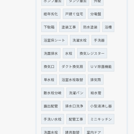
ポンプ撤去
タンク撤去
外壁
経年劣化
戸建て住宅
分電盤
下駄箱
塗装工事
防水塗装
浴槽
浴室床シート
洗濯水栓
手洗器
洗面排水
水栓
換気レジスター
換気口
ダクト換気扇
ＵＶ除菌機能
単水栓
浴室水栓取替
排気筒
散水栓分岐
洗濯パン
給水管
露出配管
排水口洗浄
小型湯沸し器
手洗い水栓
配管工事
ミニキッチン
洗面水栓
建具取替
室内ドア