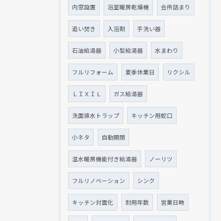
内窓設置
浴室暖房乾燥機
会所詰まり
追い焚き
入浴剤
手洗い器
石油給湯器
小型給湯器
水まわり
フルリフォーム
夏季休業日
リクシル
ＬＩＸＩＬ
ガス給湯器
洗面排水トラップ
キッチン用蛇口
小ネタ
自動開閉
温水暖房機能付き給湯器
ノーリツ
フルリノベーション
シンク
キッチン対面化
耐用年数
営業日時