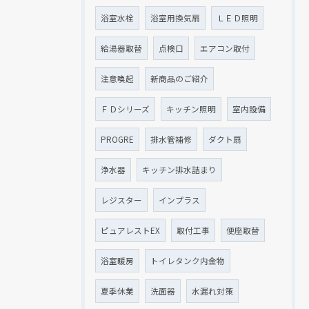
浴室水栓
浴室用換気扇
ＬＥＤ照明
給湯器取替
点検口
エアコン取付
注意喚起
新商品のご紹介
ＦＤシリーズ
キッチン照明
室内設備
PROGRE
排水管補修
ダクト扇
浄水器
キッチン排水詰まり
レジスター
インプラス
ピュアレストEX
取付工事
便座取替
浴室暖房
トイレタンク内金物
夏季休業
洗面器
水漏れ対策