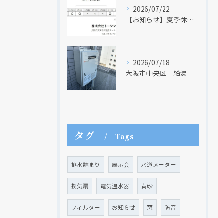
2026/07/22
【お知らせ】夏季休業日のお知らせ【２０２６年】
2026/07/18
大阪市中央区 給湯器のリモコンが無くても、リモコンを設置する方法はあります
現在、新聞に入っている折込チラシです。
現在、新聞に入っている折込チラシです。
タグ
Tags
排水詰まり
展示会
水道メーター
換気扇
電気温水器
黄砂
フィルター
お知らせ
窓
防音