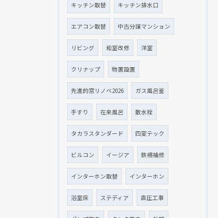
キッチン取替
キッチン排水口
エアコン取替
中古分譲マンション
リビング
和室改修
洋室
クリナップ
物置設置
先進的窓リノベ2026
ガス風呂釜
手すり
在来風呂
散水栓
タカラスタンダード
四変テック
ビルコン
イージア
鉄柵補修
インターホン取替
インターホン
浴室床
ステディア
直圧工事