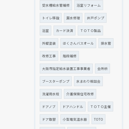
受水槽給水管補修
浴室リフォーム
トイレ移設
漏水修理
井戸ポンプ
浴室
カード決済
ＴＯＴＯ製品
外壁塗装
ほくさんバスオール
排水管
改修工事
階段補修
大阪市指定給水装置工事事業者
会所枡
ブースターポンプ
水まわり相談会
洗濯用水栓
介護保険住宅改修
ドアノブ
ドアハンドル
ＴＯＴＯ主催
ドア取替
小型電気温水器
TOTO