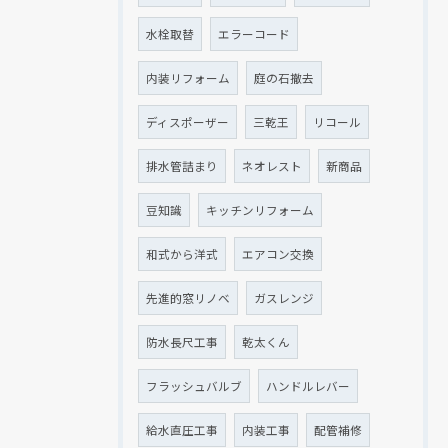
水栓取替
エラーコード
内装リフォーム
庭の石撤去
ディスポーザー
三乾王
リコール
排水管詰まり
ネオレスト
新商品
豆知識
キッチンリフォーム
和式から洋式
エアコン交換
先進的窓リノベ
ガスレンジ
防水長尺工事
乾太くん
フラッシュバルブ
ハンドルレバー
給水直圧工事
内装工事
配管補修