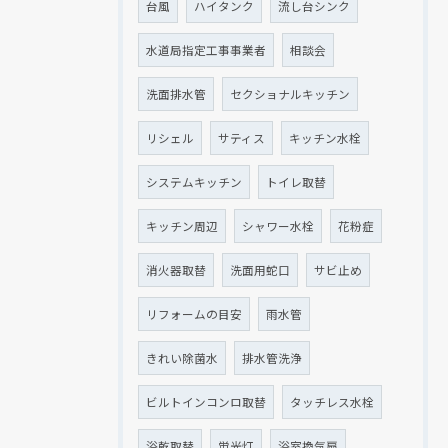
台風
ハイタンク
流し台シンク
水道局指定工事事業者
相談会
洗面排水管
セクショナルキッチン
リシェル
サティス
キッチン水栓
システムキッチン
トイレ取替
キッチン周辺
シャワー水栓
花粉症
消火器取替
洗面用蛇口
サビ止め
リフォームの目安
雨水管
きれい除菌水
排水管洗浄
ビルトインコンロ取替
タッチレス水栓
浴乾取替
蛍光灯
浴室換気扇