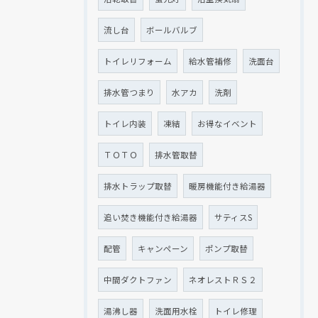
流し台
ボールバルブ
トイレリフォーム
給水管補修
洗面台
排水管つまり
水アカ
洗剤
トイレ内装
凍結
お得なイベント
ＴＯＴＯ
排水管取替
排水トラップ取替
暖房機能付き給湯器
追い焚き機能付き給湯器
サティスS
配管
キャンペーン
ポンプ取替
中間ダクトファン
ネオレストＲＳ２
湯沸し器
洗面用水栓
トイレ修理