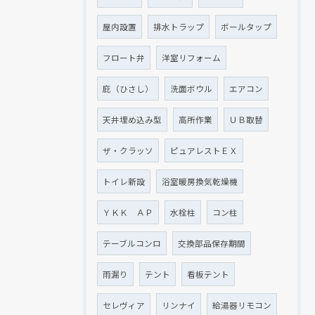
屋内設置
排水トラップ
ボールタップ
フロート弁
洋室リフォーム
庇（ひさし）
洗面ボウル
エアコン
天井埋め込み型
高所作業
ＵＢ取替
ザ・クラッソ
ピュアレストＥＸ
トイレ新設
浴室暖房換気乾燥機
ＹＫＫ ＡＰ
水栓柱
コン柱
テーブルコンロ
交換部品保存期間
雨漏り
テント
看板テント
セレヴィア
リンナイ
給湯器リモコン