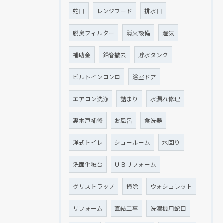
蛇口
レンジフード
排水口
クリックでチラシのページにジャンプします
クリックでチラシのページにジャンプします
脱臭フィルター
消火設備
湿気
補助金
鉛管撤去
貯水タンク
ビルトインコンロ
浴室ドア
エアコン洗浄
詰まり
水漏れ修理
裏木戸補修
お風呂
食洗器
洋式トイレ
ショールーム
水回り
洗面化粧台
ＵＢリフォーム
グリストラップ
掃除
ウォシュレット
リフォーム
直結工事
洗濯機用蛇口