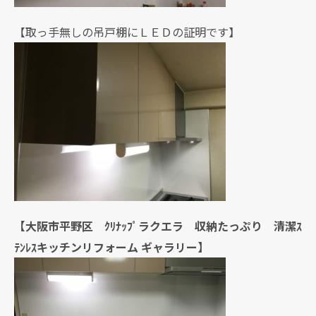
【取っ手無しの吊戸棚にＬＥＤの証明です】
【大阪市平野区 ｸﾘﾅｯﾌﾟラクエラ 収納たっぷり 清潔ｽ
ﾃﾝﾚｽキッチンリフォーム ギャラリー】