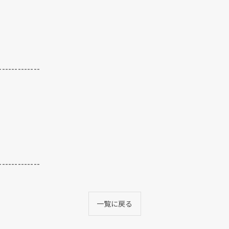
-------------
現在、新聞に入っている折込チラシです。
現在、新聞に入っている折込チラシです。
-------------
一覧に戻る