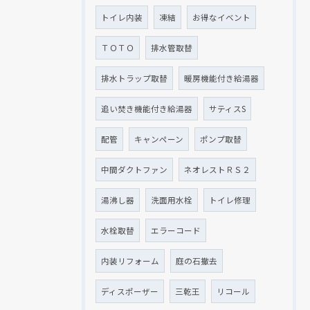
トイレ内装
凍結
お得なイベント
ＴＯＴＯ
排水管取替
排水トラップ取替
暖房機能付き給湯器
追い焚き機能付き給湯器
サティスS
配管
キャンペーン
ポンプ取替
中間ダクトファン
ネオレストＲＳ２
湯沸し器
洗面用水栓
トイレ修理
水栓取替
エラーコード
内装リフォーム
庭の石撤去
ディスポーザー
三乾王
リコール