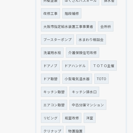
外壁塗装
ほくさんバスオール
排水管
改修工事
階段補修
大阪市指定給水装置工事事業者
会所枡
ブースターポンプ
水まわり相談会
洗濯用水栓
介護保険住宅改修
ドアノブ
ドアハンドル
ＴＯＴＯ主催
ドア取替
小型電気温水器
TOTO
キッチン取替
キッチン排水口
エアコン取替
中古分譲マンション
リビング
和室改修
洋室
クリナップ
物置設置