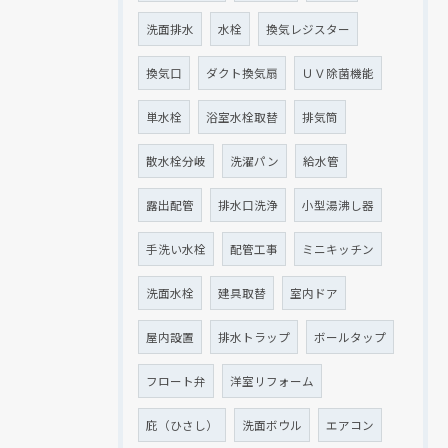
洗面排水
水栓
換気レジスター
換気口
ダクト換気扇
ＵＶ除菌機能
単水栓
浴室水栓取替
排気筒
散水栓分岐
洗濯パン
給水管
露出配管
排水口洗浄
小型湯沸し器
手洗い水栓
配管工事
ミニキッチン
洗面水栓
建具取替
室内ドア
屋内設置
排水トラップ
ボールタップ
フロート弁
洋室リフォーム
庇（ひさし）
洗面ボウル
エアコン