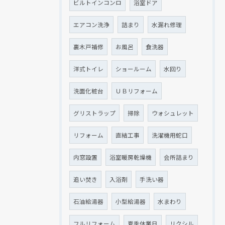
ビルトインコンロ
浴室ドア
エアコン洗浄
詰まり
水漏れ修理
裏木戸補修
お風呂
食洗器
洋式トイレ
ショールーム
水回り
現在、新聞に入っている折込チラシです。
現在、新聞に入っている折込チラシです。
洗面化粧台
ＵＢリフォーム
グリストラップ
掃除
ウォシュレット
リフォーム
直結工事
洗濯機用蛇口
内窓設置
浴室暖房乾燥機
会所詰まり
追い焚き
入浴剤
手洗い器
石油給湯器
小型給湯器
水まわり
クリックでチラシのページにジャンプします
クリックでチラシのページにジャンプします
フルリフォーム
夏季休業日
リクシル