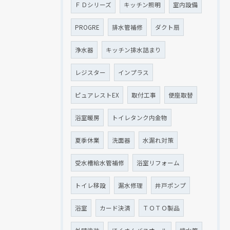
ＦＤシリーズ
キッチン照明
室内設備
PROGRE
排水管補修
ダクト扇
浄水器
キッチン排水詰まり
レジスター
インプラス
ピュアレストEX
取付工事
便座取替
浴室暖房
トイレタンク内金物
夏季休業
洗面器
水漏れ対策
受水槽給水管補修
浴室リフォーム
トイレ移設
漏水修理
井戸ポンプ
浴室
カード決済
ＴＯＴＯ製品