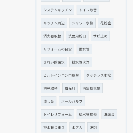
システムキッチン
トイレ取替
キッチン周辺
シャワー水栓
花粉症
消火器取替
洗面用蛇口
サビ止め
リフォームの目安
雨水管
きれい除菌水
排水管洗浄
ビルトインコンロ取替
タッチレス水栓
浴乾取替
蛍光灯
浴室換気扇
流し台
ボールバルブ
トイレリフォーム
給水管補修
洗面台
排水管つまり
水アカ
洗剤