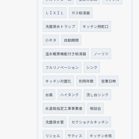
ＬＩＸＩＬ
ガス給湯器
洗面排水トラップ
キッチン用蛇口
小ネタ
自動開閉
温水暖房機能付き給湯器
ノーリツ
フルリノベーション
シンク
キッチン対面化
耐用年数
営業日時
台風
ハイタンク
流し台シンク
水道局指定工事事業者
相談会
洗面排水管
セクショナルキッチン
リシェル
サティス
キッチン水栓