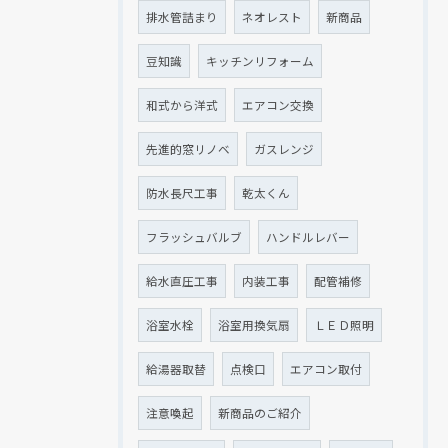
排水管詰まり
ネオレスト
新商品
豆知識
キッチンリフォーム
和式から洋式
エアコン交換
先進的窓リノベ
ガスレンジ
防水長尺工事
乾太くん
フラッシュバルブ
ハンドルレバー
給水直圧工事
内装工事
配管補修
浴室水栓
浴室用換気扇
ＬＥＤ照明
給湯器取替
点検口
エアコン取付
注意喚起
新商品のご紹介