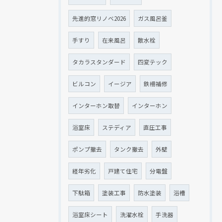
先進的窓リノベ2026
ガス風呂釜
手すり
在来風呂
散水栓
タカラスタンダード
四変テック
ビルコン
イージア
鉄柵補修
インターホン取替
インターホン
浴室床
ステディア
直圧工事
ポンプ撤去
タンク撤去
外壁
経年劣化
戸建て住宅
分電盤
下駄箱
塗装工事
防水塗装
浴槽
浴室床シート
洗濯水栓
手洗器