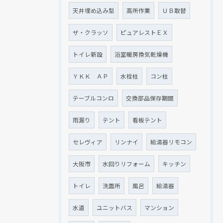
天井埋め込み型
高所作業
ＵＢ取替
ザ・クラッソ
ピュアレストＥＸ
トイレ新設
浴室暖房換気乾燥機
ＹＫＫ ＡＰ
水栓柱
コン柱
テーブルコンロ
交換部品保存期間
雨漏り
テント
看板テント
セレヴィア
リンナイ
給湯器リモコン
大阪市
水回りリフォーム
キッチン
トイレ
洗面所
風呂
給湯器
水道
ユニットバス
マンション