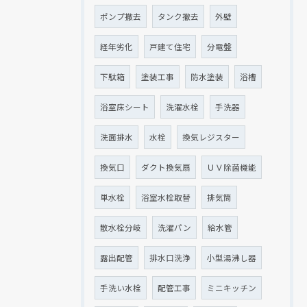
ポンプ撤去
タンク撤去
外壁
経年劣化
戸建て住宅
分電盤
下駄箱
塗装工事
防水塗装
浴槽
浴室床シート
洗濯水栓
手洗器
洗面排水
水栓
換気レジスター
換気口
ダクト換気扇
ＵＶ除菌機能
単水栓
浴室水栓取替
排気筒
散水栓分岐
洗濯パン
給水管
露出配管
排水口洗浄
小型湯沸し器
手洗い水栓
配管工事
ミニキッチン