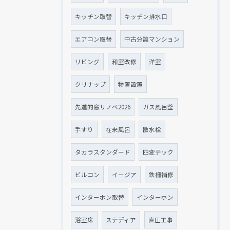
キッチン取替
キッチン排水口
エアコン取替
中古分譲マンション
リビング
和室改修
洋室
クリナップ
物置設置
先進的窓リノベ2026
ガス風呂釜
手すり
在来風呂
散水栓
タカラスタンダード
四変テック
ビルコン
イージア
鉄柵補修
インターホン取替
インターホン
浴室床
ステディア
直圧工事