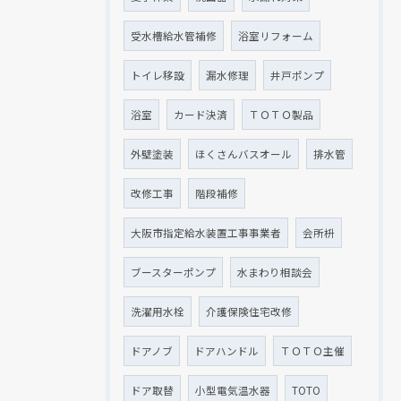
受水槽給水管補修
浴室リフォーム
トイレ移設
漏水修理
井戸ポンプ
浴室
カード決済
ＴＯＴＯ製品
外壁塗装
ほくさんバスオール
排水管
改修工事
階段補修
大阪市指定給水装置工事事業者
会所枡
ブースターポンプ
水まわり相談会
洗濯用水栓
介護保険住宅改修
ドアノブ
ドアハンドル
ＴＯＴＯ主催
ドア取替
小型電気温水器
TOTO