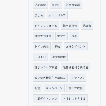
浴乾取替
蛍光灯
浴室換気扇
流し台
ボールバルブ
トイレリフォーム
給水管補修
洗面台
排水管つまり
水アカ
洗剤
トイレ内装
凍結
お得なイベント
ＴＯＴＯ
排水管取替
排水トラップ取替
暖房機能付き給湯器
追い焚き機能付き給湯器
サティスS
配管
キャンペーン
ポンプ取替
中間ダクトファン
ネオレストＲＳ２