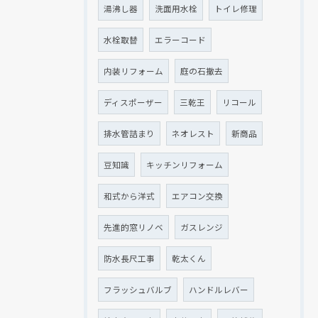
湯沸し器
洗面用水栓
トイレ修理
水栓取替
エラーコード
内装リフォーム
庭の石撤去
ディスポーザー
三乾王
リコール
排水管詰まり
ネオレスト
新商品
豆知識
キッチンリフォーム
和式から洋式
エアコン交換
先進的窓リノベ
ガスレンジ
防水長尺工事
乾太くん
フラッシュバルブ
ハンドルレバー