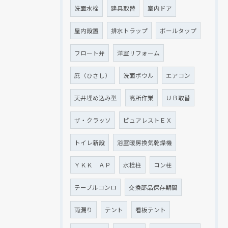
洗面水栓
建具取替
室内ドア
屋内設置
排水トラップ
ボールタップ
フロート弁
洋室リフォーム
庇（ひさし）
洗面ボウル
エアコン
天井埋め込み型
高所作業
ＵＢ取替
ザ・クラッソ
ピュアレストＥＸ
トイレ新設
浴室暖房換気乾燥機
ＹＫＫ ＡＰ
水栓柱
コン柱
テーブルコンロ
交換部品保存期間
雨漏り
テント
看板テント