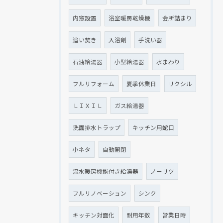
内窓設置
浴室暖房乾燥機
会所詰まり
クリックでチラシのページにジャンプします
クリックでチラシのページにジャンプします
追い焚き
入浴剤
手洗い器
石油給湯器
小型給湯器
水まわり
フルリフォーム
夏季休業日
リクシル
ＬＩＸＩＬ
ガス給湯器
洗面排水トラップ
キッチン用蛇口
小ネタ
自動開閉
温水暖房機能付き給湯器
ノーリツ
フルリノベーション
シンク
キッチン対面化
耐用年数
営業日時