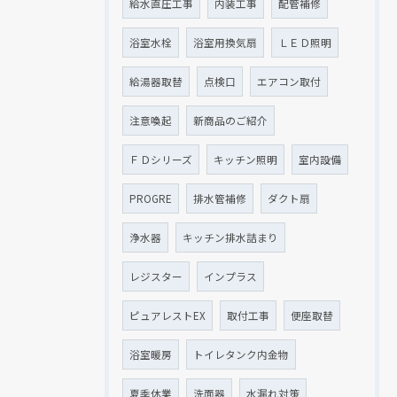
給水直圧工事
内装工事
配管補修
浴室水栓
浴室用換気扇
ＬＥＤ照明
給湯器取替
点検口
エアコン取付
注意喚起
新商品のご紹介
ＦＤシリーズ
キッチン照明
室内設備
PROGRE
排水管補修
ダクト扇
浄水器
キッチン排水詰まり
レジスター
インプラス
ピュアレストEX
取付工事
便座取替
浴室暖房
トイレタンク内金物
夏季休業
洗面器
水漏れ対策