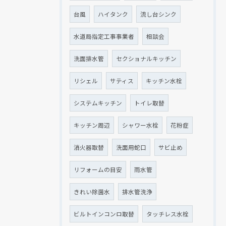
台風
ハイタンク
流し台シンク
水道局指定工事事業者
相談会
洗面排水管
セクショナルキッチン
リシェル
サティス
キッチン水栓
システムキッチン
トイレ取替
キッチン周辺
シャワー水栓
花粉症
消火器取替
洗面用蛇口
サビ止め
リフォームの目安
雨水管
きれい除菌水
排水管洗浄
ビルトインコンロ取替
タッチレス水栓