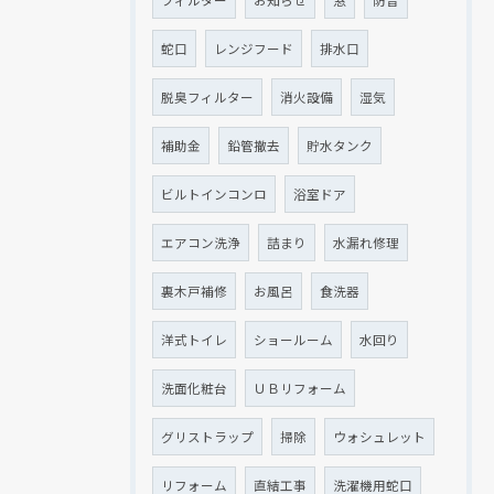
フィルター
お知らせ
窓
防音
蛇口
レンジフード
排水口
脱臭フィルター
消火設備
湿気
補助金
鉛管撤去
貯水タンク
ビルトインコンロ
浴室ドア
エアコン洗浄
詰まり
水漏れ修理
現在、新聞に入っている折込チラシです。
現在、新聞に入っている折込チラシです。
裏木戸補修
お風呂
食洗器
洋式トイレ
ショールーム
水回り
洗面化粧台
ＵＢリフォーム
グリストラップ
掃除
ウォシュレット
リフォーム
直結工事
洗濯機用蛇口