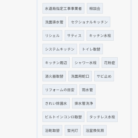
水道局指定工事事業者
相談会
洗面排水管
セクショナルキッチン
リシェル
サティス
キッチン水栓
システムキッチン
トイレ取替
キッチン周辺
シャワー水栓
花粉症
消火器取替
洗面用蛇口
サビ止め
リフォームの目安
雨水管
きれい除菌水
排水管洗浄
ビルトインコンロ取替
タッチレス水栓
浴乾取替
蛍光灯
浴室換気扇