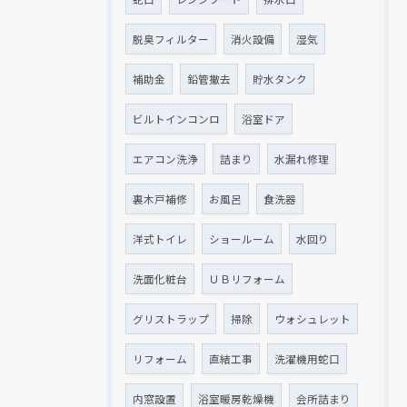
脱臭フィルター
消火設備
湿気
補助金
鉛管撤去
貯水タンク
ビルトインコンロ
浴室ドア
エアコン洗浄
詰まり
水漏れ修理
現在、新聞に入っている折込チラシです。
現在、新聞に入っている折込チラシです。
裏木戸補修
お風呂
食洗器
洋式トイレ
ショールーム
水回り
洗面化粧台
ＵＢリフォーム
グリストラップ
掃除
ウォシュレット
リフォーム
直結工事
洗濯機用蛇口
内窓設置
浴室暖房乾燥機
会所詰まり