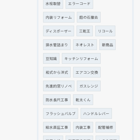
水栓取替
エラーコード
内装リフォーム
庭の石撤去
ディスポーザー
三乾王
リコール
排水管詰まり
ネオレスト
新商品
豆知識
キッチンリフォーム
和式から洋式
エアコン交換
先進的窓リノベ
ガスレンジ
防水長尺工事
乾太くん
フラッシュバルブ
ハンドルレバー
給水直圧工事
内装工事
配管補修