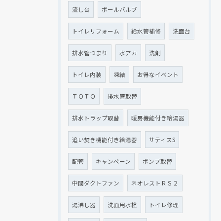
流し台
ボールバルブ
トイレリフォーム
給水管補修
洗面台
排水管つまり
水アカ
洗剤
トイレ内装
凍結
お得なイベント
ＴＯＴＯ
排水管取替
排水トラップ取替
暖房機能付き給湯器
追い焚き機能付き給湯器
サティスS
配管
キャンペーン
ポンプ取替
中間ダクトファン
ネオレストＲＳ２
湯沸し器
洗面用水栓
トイレ修理