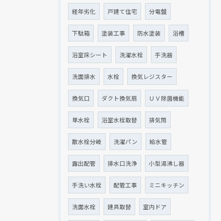
経年劣化
戸建て住宅
分電盤
下駄箱
塗装工事
防水塗装
浴槽
浴室床シート
洗濯水栓
手洗器
洗面排水
水栓
換気レジスター
換気口
ダクト換気扇
ＵＶ除菌機能
単水栓
浴室水栓取替
排気筒
散水栓分岐
洗濯パン
給水管
露出配管
排水口洗浄
小型湯沸し器
手洗い水栓
配管工事
ミニキッチン
洗面水栓
建具取替
室内ドア