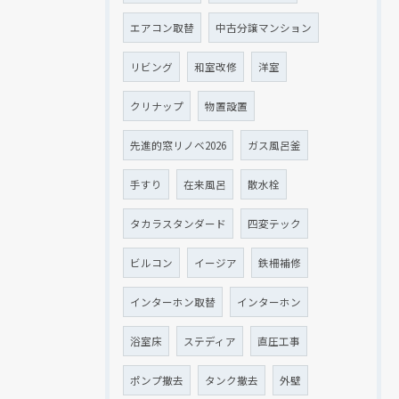
エアコン取替
中古分譲マンション
リビング
和室改修
洋室
クリナップ
物置設置
先進的窓リノベ2026
ガス風呂釜
手すり
在来風呂
散水栓
タカラスタンダード
四変テック
ビルコン
イージア
鉄柵補修
インターホン取替
インターホン
浴室床
ステディア
直圧工事
ポンプ撤去
タンク撤去
外壁