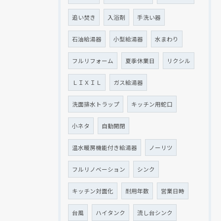
クリックでチラシのページにジャンプします
クリックでチラシのページにジャンプします
追い焚き
入浴剤
手洗い器
石油給湯器
小型給湯器
水まわり
フルリフォーム
夏季休業日
リクシル
ＬＩＸＩＬ
ガス給湯器
洗面排水トラップ
キッチン用蛇口
小ネタ
自動開閉
温水暖房機能付き給湯器
ノーリツ
フルリノベーション
シンク
キッチン対面化
耐用年数
営業日時
台風
ハイタンク
流し台シンク