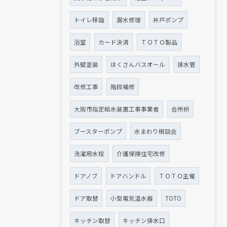
トイレ移設
漏水修理
井戸ポンプ
浴室
カード決済
ＴＯＴＯ製品
外壁塗装
ほくさんバスオール
排水管
改修工事
階段補修
大阪市指定給水装置工事事業者
会所枡
ブースターポンプ
水まわり相談会
洗濯用水栓
介護保険住宅改修
ドアノブ
ドアハンドル
ＴＯＴＯ主催
ドア取替
小型電気温水器
TOTO
キッチン取替
キッチン排水口