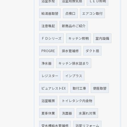
浴室水栓
浴室用換気扇
ＬＥＤ照明
給湯器取替
点検口
エアコン取付
注意喚起
新商品のご紹介
ＦＤシリーズ
キッチン照明
室内設備
PROGRE
排水管補修
ダクト扇
浄水器
キッチン排水詰まり
レジスター
インプラス
ピュアレストEX
取付工事
便座取替
浴室暖房
トイレタンク内金物
夏季休業
洗面器
水漏れ対策
受水槽給水管補修
浴室リフォーム