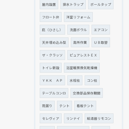
屋内設置
排水トラップ
ボールタップ
フロート弁
洋室リフォーム
庇（ひさし）
洗面ボウル
エアコン
天井埋め込み型
高所作業
ＵＢ取替
ザ・クラッソ
ピュアレストＥＸ
トイレ新設
浴室暖房換気乾燥機
ＹＫＫ ＡＰ
水栓柱
コン柱
テーブルコンロ
交換部品保存期間
雨漏り
テント
看板テント
セレヴィア
リンナイ
給湯器リモコン